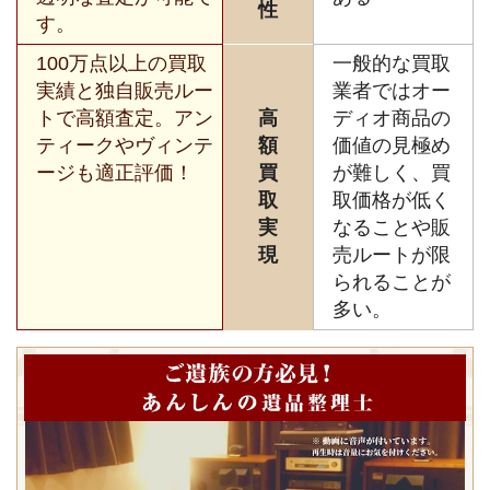
性
す。
100万点以上の買取
一般的な買取
実績と独自販売ルー
業者ではオー
トで高額査定。アン
高
ディオ商品の
ティークやヴィンテ
額
価値の見極め
ージも適正評価！
買
が難しく、買
取
取価格が低く
実
なることや販
現
売ルートが限
られることが
多い。