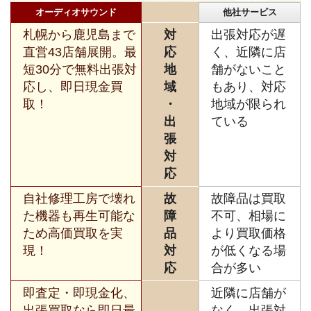
オーディオサウンド
他社サービス
札幌から鹿児島まで
対
出張対応が遅
直営43店舗展開。最
応
く、近隣に店
短30分で無料出張対
地
舗がないこと
応し、即日現金買
域
もあり、対応
取！
・
地域が限られ
出
ている
張
対
応
自社修理工房で壊れ
故
故障品は買取
た機器も再生可能な
障
不可、相場に
ため高価買取を実
品
より買取価格
現！
対
が低くなる場
応
合が多い
即査定・即現金化、
近隣に店舗が
出張買取なら即日最
なく、出張対