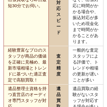
対
短30分でお伺い。
応に時間がか
応
かる場合や、
ス
振込対応が多
ピ
いため現金化
ー
まで時間がか
ド
かることがあ
ります。
経験豊富なプロのス
一般的な査定
タッフが商品の価値
査
スタッフによ
を正確に見極め、最
定
る評価で、ト
新市場相場とトレン
精
レンドや相場
ドに基づいた適正査
度
の更新が遅い
定で高額買取！
ことが多い
遺品整理士資格を持
遺
遺品買取の経
つ直営店のオーディ
品
験がないスタ
オ専門スタッフが対
買
ッフが対応す
応。
取
る場合が多い