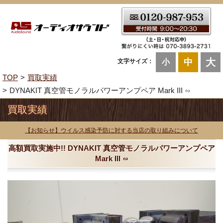
大
中
文字サイズ：
小
TOP
買取実績
DYNAKIT 真空管モノラルパワーアンプペア Mark III ∽
買取実績
【お知らせ】ウイルス感染予防に対する当店の取り組みについて
高額買取実施中!! DYNAKIT 真空管モノラルパワーアンプペア
Mark III ∽