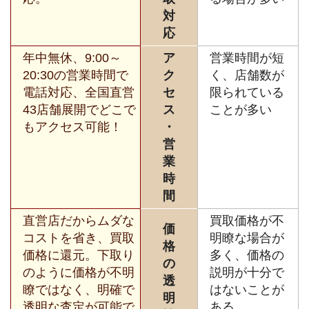
対
応
年中無休、9:00～
ア
営業時間が短
20:30の営業時間で
ク
く、店舗数が
電話対応、全国直営
セ
限られている
43店舗展開でどこで
ス
ことが多い
もアクセス可能！
・
営
業
時
間
直営店だからムダな
買取価格が不
価
コストを省き、買取
明瞭な場合が
格
価格に還元。下取り
多く、価格の
の
のように価格が不明
説明が十分で
透
瞭ではなく、明確で
はないことが
明
透明な査定が可能で
ある