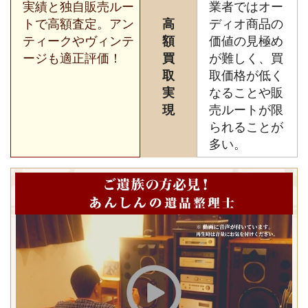
実績と独自販売ルー
業者ではオー
トで高額査定。アン
高
ディオ商品の
ティークやヴィンテ
額
価値の見極め
ージも適正評価！
買
が難しく、買
取
取価格が低く
実
なることや販
現
売ルートが限
られることが
多い。