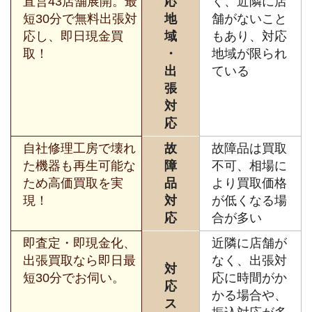
直営43店舗展開。最
応
く、近隣に店
短30分で無料出張対
地
舗がないこと
応し、即日現金買
域
もあり、対応
取！
・
地域が限られ
出
ている
張
対
応
自社修理工房で壊れ
故
故障品は買取
た機器も再生可能な
障
不可、相場に
ため高価買取を実
品
より買取価格
現！
対
が低くなる場
応
合が多い
即査定・即現金化、
近隣に店舗が
出張買取なら即日最
なく、出張対
対
短30分でお伺い。
応に時間がか
応
かる場合や、
ス