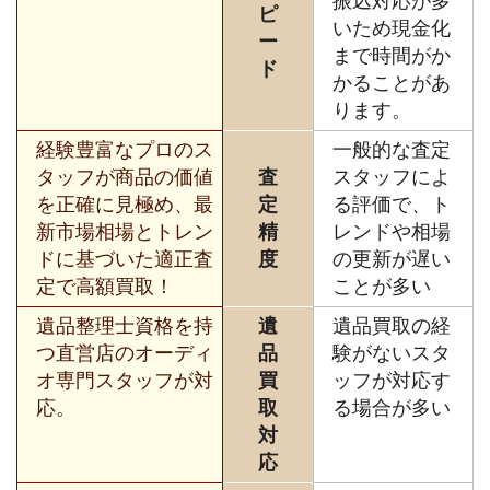
振込対応が多
ピ
いため現金化
ー
まで時間がか
ド
かることがあ
ります。
経験豊富なプロのス
一般的な査定
タッフが商品の価値
査
スタッフによ
を正確に見極め、最
定
る評価で、ト
新市場相場とトレン
精
レンドや相場
ドに基づいた適正査
度
の更新が遅い
定で高額買取！
ことが多い
遺品整理士資格を持
遺
遺品買取の経
つ直営店のオーディ
品
験がないスタ
オ専門スタッフが対
買
ッフが対応す
応。
取
る場合が多い
対
応