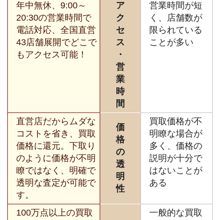
年中無休、9:00～
ア
営業時間が短
20:30の営業時間で
ク
く、店舗数が
電話対応、全国直営
セ
限られている
43店舗展開でどこで
ス
ことが多い
もアクセス可能！
・
営
業
時
間
直営店だからムダな
買取価格が不
価
コストを省き、買取
明瞭な場合が
格
価格に還元。下取り
多く、価格の
の
のように価格が不明
説明が十分で
透
瞭ではなく、明確で
はないことが
明
透明な査定が可能で
ある
性
す。
100万点以上の買取
一般的な買取