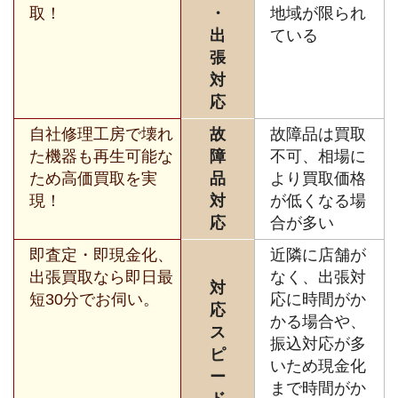
取！
・
地域が限られ
出
ている
張
対
応
自社修理工房で壊れ
故
故障品は買取
た機器も再生可能な
障
不可、相場に
ため高価買取を実
品
より買取価格
現！
対
が低くなる場
応
合が多い
即査定・即現金化、
近隣に店舗が
出張買取なら即日最
なく、出張対
対
短30分でお伺い。
応に時間がか
応
かる場合や、
ス
振込対応が多
ピ
いため現金化
ー
まで時間がか