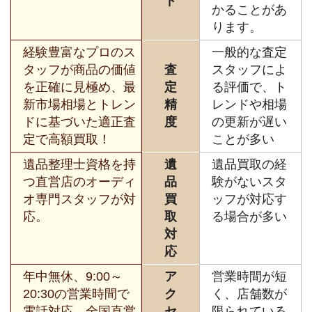
ド
かることがあ
ります。
経験豊富なプロのス
一般的な査定
タッフが商品の価値
査
スタッフによ
を正確に見極め、最
定
る評価で、ト
新市場相場とトレン
精
レンドや相場
ドに基づいた適正査
度
の更新が遅い
定で高額買取！
ことが多い
遺品整理士資格を持
遺
遺品買取の経
つ直営店のオーディ
品
験がないスタ
オ専門スタッフが対
買
ッフが対応す
応。
取
る場合が多い
対
応
年中無休、9:00～
ア
営業時間が短
20:30の営業時間で
ク
く、店舗数が
電話対応、全国直営
セ
限られている