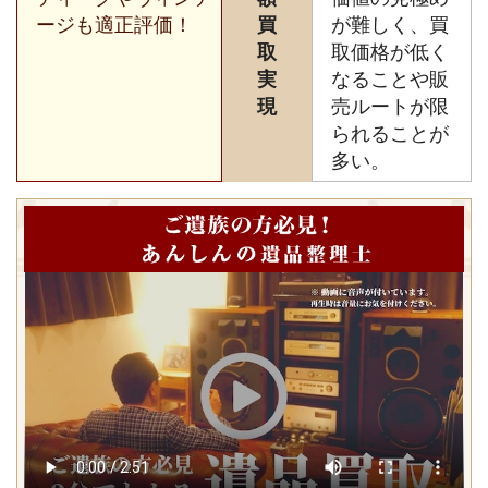
ージも適正評価！
買
が難しく、買
取
取価格が低く
実
なることや販
現
売ルートが限
られることが
多い。