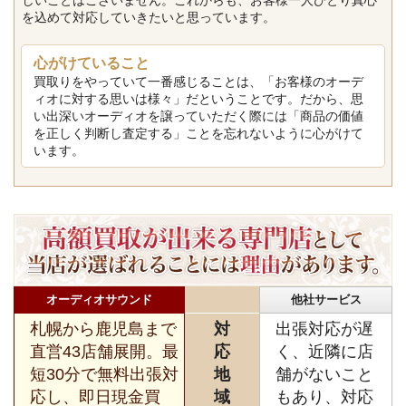
しいことはございません。これからも、お客様一人ひとり真心
を込めて対応していきたいと思っています。
心がけていること
買取りをやっていて一番感じることは、「お客様のオーデ
ィオに対する思いは様々」だということです。だから、思
い出深いオーディオを譲っていただく際には「商品の価値
を正しく判断し査定する」ことを忘れないように心がけて
います。
オーディオサウンド
他社サービス
札幌から鹿児島まで
対
出張対応が遅
直営43店舗展開。最
応
く、近隣に店
短30分で無料出張対
地
舗がないこと
応し、即日現金買
域
もあり、対応