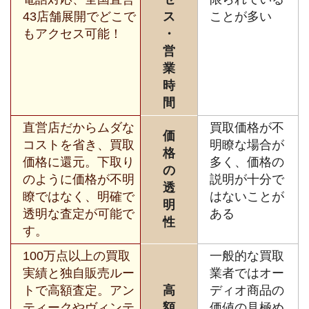
43店舗展開でどこで
ス
ことが多い
もアクセス可能！
・
営
業
時
間
直営店だからムダな
買取価格が不
価
コストを省き、買取
明瞭な場合が
格
価格に還元。下取り
多く、価格の
の
のように価格が不明
説明が十分で
透
瞭ではなく、明確で
はないことが
明
透明な査定が可能で
ある
性
す。
100万点以上の買取
一般的な買取
実績と独自販売ルー
業者ではオー
トで高額査定。アン
高
ディオ商品の
ティークやヴィンテ
額
価値の見極め