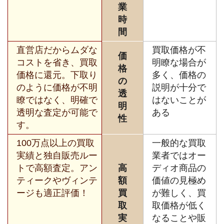
業
時
間
直営店だからムダな
買取価格が不
価
コストを省き、買取
明瞭な場合が
格
価格に還元。下取り
多く、価格の
の
のように価格が不明
説明が十分で
透
瞭ではなく、明確で
はないことが
明
透明な査定が可能で
ある
性
す。
100万点以上の買取
一般的な買取
実績と独自販売ルー
業者ではオー
トで高額査定。アン
高
ディオ商品の
ティークやヴィンテ
額
価値の見極め
ージも適正評価！
買
が難しく、買
取
取価格が低く
実
なることや販