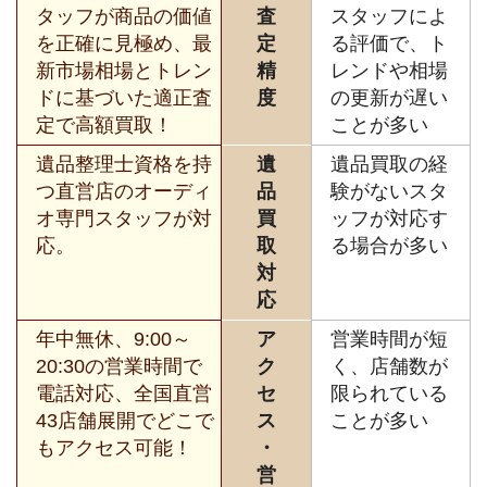
タッフが商品の価値
査
スタッフによ
を正確に見極め、最
定
る評価で、ト
新市場相場とトレン
精
レンドや相場
ドに基づいた適正査
度
の更新が遅い
定で高額買取！
ことが多い
遺品整理士資格を持
遺
遺品買取の経
つ直営店のオーディ
品
験がないスタ
オ専門スタッフが対
買
ッフが対応す
応。
取
る場合が多い
対
応
年中無休、9:00～
ア
営業時間が短
20:30の営業時間で
ク
く、店舗数が
電話対応、全国直営
セ
限られている
43店舗展開でどこで
ス
ことが多い
もアクセス可能！
・
営