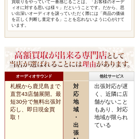
買取りをやっていて一番感じることは、「お客様のオーデ
ィオに対する思いは様々」だということです。だから、思
い出深いオーディオを譲っていただく際には「商品の価値
を正しく判断し査定する」ことを忘れないように心がけて
います。
オーディオサウンド
他社サービス
札幌から鹿児島まで
対
出張対応が遅
直営43店舗展開。最
応
く、近隣に店
短30分で無料出張対
地
舗がないこと
応し、即日現金買
域
もあり、対応
取！
・
地域が限られ
出
ている
張