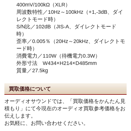
400mV/100kΩ（XLR）
周波数特性／10Hz～100kHz（+1,-3dB、ダイ
レクトモード時）
S/N比／102dB（JIS-A、ダイレクトモード
時）
歪率／0.005％（20Hz～20kHz、ダイレクトモ
ード時）
消費電力／110W（待機電力0.3W）
外形寸法 W434×H214×D485mm
質量／27.5kg
買取価格について
オーディオサウンドでは、「買取価格をかんたん見
積もり」にて今現在のオーディオ買取参考価格をお
伝えします。
お気軽に、お問い合わせください。