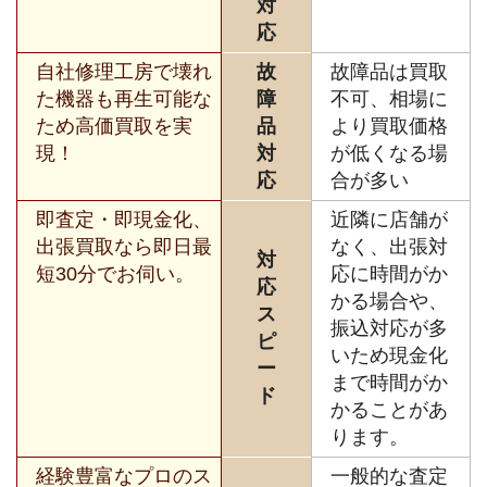
対
応
自社修理工房で壊れ
故
故障品は買取
た機器も再生可能な
障
不可、相場に
ため高価買取を実
品
より買取価格
現！
対
が低くなる場
応
合が多い
即査定・即現金化、
近隣に店舗が
出張買取なら即日最
なく、出張対
対
短30分でお伺い。
応に時間がか
応
かる場合や、
ス
振込対応が多
ピ
いため現金化
ー
まで時間がか
ド
かることがあ
ります。
経験豊富なプロのス
一般的な査定