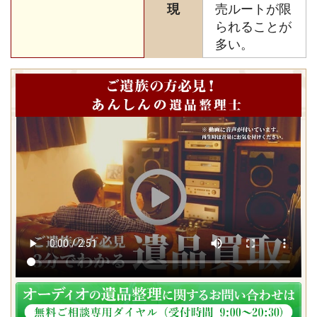
現
売ルートが限
られることが
多い。