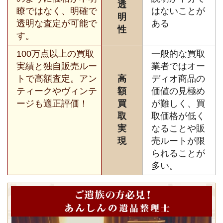
透
瞭ではなく、明確で
はないことが
明
透明な査定が可能で
ある
性
す。
100万点以上の買取
一般的な買取
実績と独自販売ルー
業者ではオー
トで高額査定。アン
高
ディオ商品の
ティークやヴィンテ
額
価値の見極め
ージも適正評価！
買
が難しく、買
取
取価格が低く
実
なることや販
現
売ルートが限
られることが
多い。