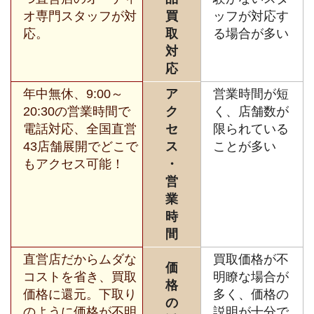
オ専門スタッフが対
買
ッフが対応す
応。
取
る場合が多い
対
応
年中無休、9:00～
ア
営業時間が短
20:30の営業時間で
ク
く、店舗数が
電話対応、全国直営
セ
限られている
43店舗展開でどこで
ス
ことが多い
もアクセス可能！
・
営
業
時
間
直営店だからムダな
買取価格が不
価
コストを省き、買取
明瞭な場合が
格
価格に還元。下取り
多く、価格の
の
のように価格が不明
説明が十分で