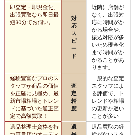
即査定・即現金化、
近隣に店舗が
出張買取なら即日最
なく、出張対
対
短30分でお伺い。
応に時間がか
応
かる場合や、
ス
振込対応が多
ピ
いため現金化
ー
まで時間がか
ド
かることがあ
ります。
経験豊富なプロのス
一般的な査定
タッフが商品の価値
査
スタッフによ
を正確に見極め、最
定
る評価で、ト
新市場相場とトレン
精
レンドや相場
ドに基づいた適正査
度
の更新が遅い
定で高額買取！
ことが多い
遺品整理士資格を持
遺
遺品買取の経
つ直営店のオーディ
品
験がないスタ