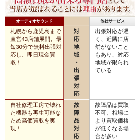
オーディオサウンド
他社サービス
札幌から鹿児島まで
対
出張対応が遅
直営43店舗展開。最
応
く、近隣に店
短30分で無料出張対
地
舗がないこと
応し、即日現金買
域
もあり、対応
取！
・
地域が限られ
出
ている
張
対
応
自社修理工房で壊れ
故
故障品は買取
た機器も再生可能な
障
不可、相場に
ため高価買取を実
品
より買取価格
現！
対
が低くなる場
応
合が多い