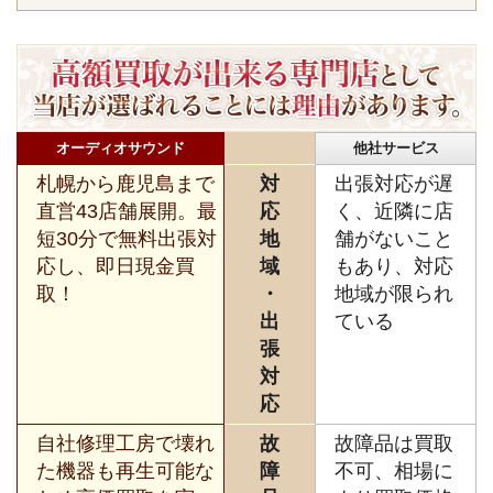
オーディオサウンド
他社サービス
札幌から鹿児島まで
対
出張対応が遅
直営43店舗展開。最
応
く、近隣に店
短30分で無料出張対
地
舗がないこと
応し、即日現金買
域
もあり、対応
取！
・
地域が限られ
出
ている
張
対
応
自社修理工房で壊れ
故
故障品は買取
た機器も再生可能な
障
不可、相場に