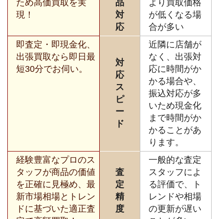
ため高価買取を実
品
より買取価格
現！
対
が低くなる場
応
合が多い
即査定・即現金化、
近隣に店舗が
出張買取なら即日最
なく、出張対
対
短30分でお伺い。
応に時間がか
応
かる場合や、
ス
振込対応が多
ピ
いため現金化
ー
まで時間がか
ド
かることがあ
ります。
経験豊富なプロのス
一般的な査定
タッフが商品の価値
査
スタッフによ
を正確に見極め、最
定
る評価で、ト
新市場相場とトレン
精
レンドや相場
ドに基づいた適正査
度
の更新が遅い