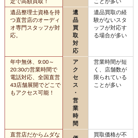
定で高額買取！
ことが多い
遺品整理士資格を持
遺
遺品買取の経
つ直営店のオーディ
品
験がないスタ
オ専門スタッフが対
買
ッフが対応す
応。
取
る場合が多い
対
応
年中無休、9:00～
ア
営業時間が短
20:30の営業時間で
ク
く、店舗数が
電話対応、全国直営
セ
限られている
43店舗展開でどこで
ス
ことが多い
もアクセス可能！
・
営
業
時
間
直営店だからムダな
買取価格が不