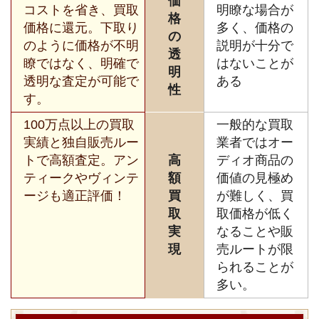
価
コストを省き、買取
明瞭な場合が
格
価格に還元。下取り
多く、価格の
の
のように価格が不明
説明が十分で
透
瞭ではなく、明確で
はないことが
明
透明な査定が可能で
ある
性
す。
100万点以上の買取
一般的な買取
実績と独自販売ルー
業者ではオー
トで高額査定。アン
高
ディオ商品の
ティークやヴィンテ
額
価値の見極め
ージも適正評価！
買
が難しく、買
取
取価格が低く
実
なることや販
現
売ルートが限
られることが
多い。