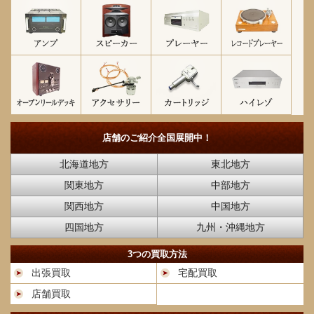
店舗のご紹介
全国展開中！
北海道地方
東北地方
関東地方
中部地方
関西地方
中国地方
四国地方
九州・沖縄地方
3つの買取方法
出張買取
宅配買取
店舗買取