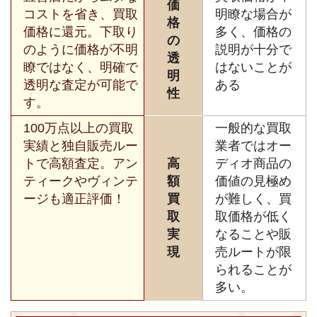
価
コストを省き、買取
明瞭な場合が
格
価格に還元。下取り
多く、価格の
の
のように価格が不明
説明が十分で
透
瞭ではなく、明確で
はないことが
明
透明な査定が可能で
ある
性
す。
100万点以上の買取
一般的な買取
実績と独自販売ルー
業者ではオー
トで高額査定。アン
高
ディオ商品の
ティークやヴィンテ
額
価値の見極め
ージも適正評価！
買
が難しく、買
取
取価格が低く
実
なることや販
現
売ルートが限
られることが
多い。