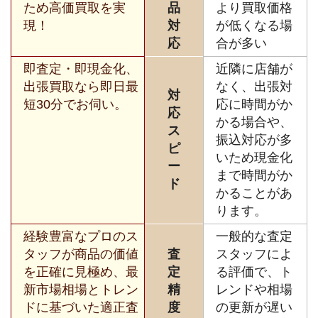
ため高価買取を実
品
より買取価格
現！
対
が低くなる場
応
合が多い
即査定・即現金化、
近隣に店舗が
出張買取なら即日最
なく、出張対
対
短30分でお伺い。
応に時間がか
応
かる場合や、
ス
振込対応が多
ピ
いため現金化
ー
まで時間がか
ド
かることがあ
ります。
経験豊富なプロのス
一般的な査定
タッフが商品の価値
査
スタッフによ
を正確に見極め、最
定
る評価で、ト
新市場相場とトレン
精
レンドや相場
ドに基づいた適正査
度
の更新が遅い