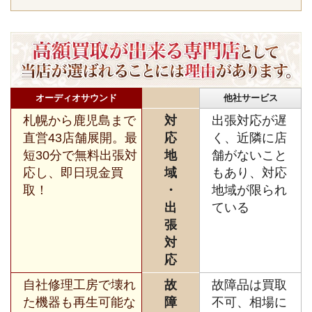
オーディオサウンド
他社サービス
札幌から鹿児島まで
対
出張対応が遅
直営43店舗展開。最
応
く、近隣に店
短30分で無料出張対
地
舗がないこと
応し、即日現金買
域
もあり、対応
取！
・
地域が限られ
出
ている
張
対
応
自社修理工房で壊れ
故
故障品は買取
た機器も再生可能な
障
不可、相場に