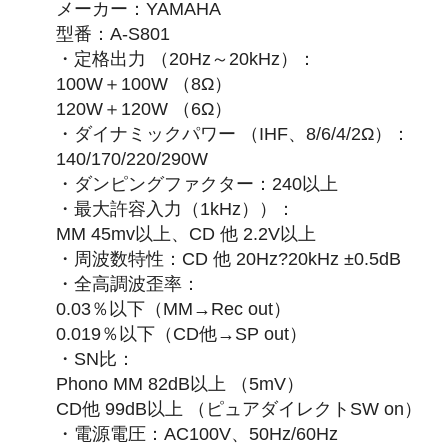
メーカー：YAMAHA
型番：A-S801
・定格出力 （20Hz～20kHz）：
100W＋100W （8Ω）
120W＋120W （6Ω）
・ダイナミックパワー （IHF、8/6/4/2Ω）：
140/170/220/290W
・ダンピングファクター：240以上
・最大許容入力（1kHz））：
MM 45mv以上、CD 他 2.2V以上
・周波数特性：CD 他 20Hz?20kHz ±0.5dB
・全高調波歪率：
0.03％以下（MM→Rec out）
0.019％以下（CD他→SP out）
・SN比：
Phono MM 82dB以上 （5mV）
CD他 99dB以上 （ピュアダイレクトSW on）
・電源電圧：AC100V、50Hz/60Hz