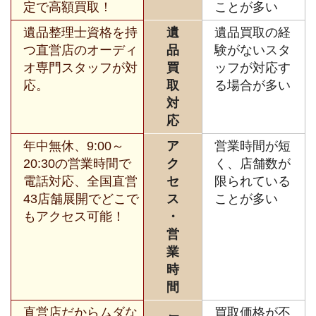
定で高額買取！
ことが多い
遺品整理士資格を持
遺
遺品買取の経
つ直営店のオーディ
品
験がないスタ
オ専門スタッフが対
買
ッフが対応す
応。
取
る場合が多い
対
応
年中無休、9:00～
ア
営業時間が短
20:30の営業時間で
ク
く、店舗数が
電話対応、全国直営
セ
限られている
43店舗展開でどこで
ス
ことが多い
もアクセス可能！
・
営
業
時
間
直営店だからムダな
買取価格が不