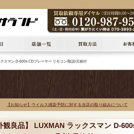
クスマン D-600s CDプレーヤー リモコン/取説/元箱付
【お知らせ】ウイルス感染予防に対する当店の取り組みについて
観良品】 LUXMAN ラックスマン D-600