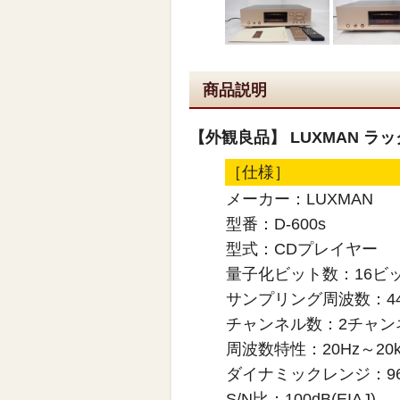
商品説明
【外観良品】 LUXMAN ラッ
［仕様］
メーカー：LUXMAN
型番：D-600s
型式：CDプレイヤー
量子化ビット数：16ビ
サンプリング周波数：44.
チャンネル数：2チャン
周波数特性：20Hz～20kH
ダイナミックレンジ：96dB
S/N比：100dB(EIAJ)