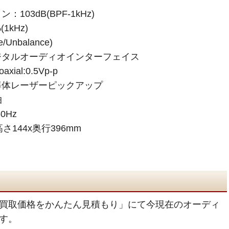
03dB(BPF-1kHz)
1kHz)
Unbalance)
ジタルオーディオインターフェイス
al:0.5Vp-p
導体レーザーピックアップ
曲
0Hz
さ144x奥行396mm
買取価格をかんたん見積もり」にて今現在のオーディ
す。