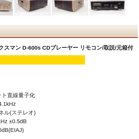
クスマン D-600s CDプレーヤー リモコン/取説/元箱付
ット直線量子化
1kHz
ネル(ステレオ)
z ±0.5dB
(EIAJ)