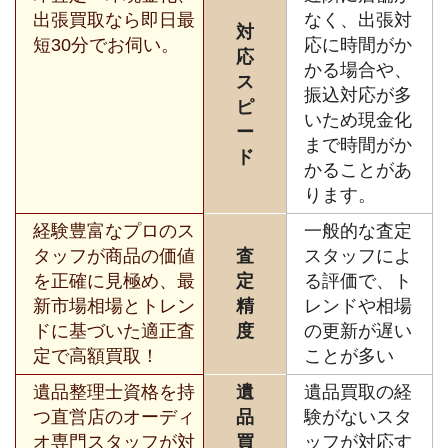
出張買取なら即日最
なく、出張対
対
短30分でお伺い。
応に時間がか
応
かる場合や、
ス
振込対応が多
ピ
いため現金化
ー
まで時間がか
ド
かることがあ
ります。
経験豊富なプロのス
一般的な査定
タッフが商品の価値
査
スタッフによ
を正確に見極め、最
定
る評価で、ト
新市場相場とトレン
精
レンドや相場
ドに基づいた適正査
度
の更新が遅い
定で高額買取！
ことが多い
遺品整理士資格を持
遺
遺品買取の経
つ直営店のオーディ
品
験がないスタ
オ専門スタッフが対
買
ッフが対応す