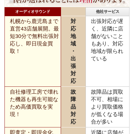
オーディオサウンド
他社サービス
札幌から鹿児島まで
対
出張対応が遅
直営43店舗展開。最
応
く、近隣に店
短30分で無料出張対
地
舗がないこと
応し、即日現金買
域
もあり、対応
取！
・
地域が限られ
出
ている
張
対
応
自社修理工房で壊れ
故
故障品は買取
た機器も再生可能な
障
不可、相場に
ため高価買取を実
品
より買取価格
現！
対
が低くなる場
応
合が多い
即査定・即現金化、
近隣に店舗が