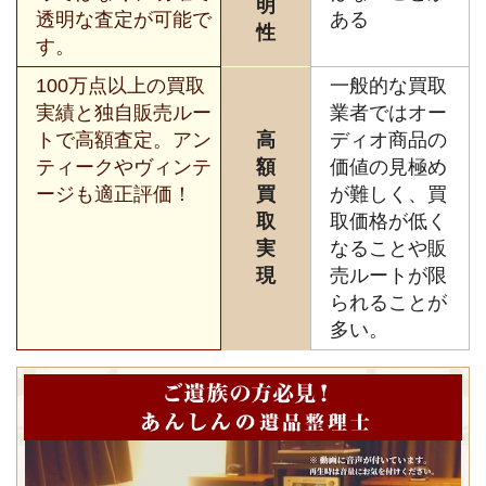
明
透明な査定が可能で
ある
性
す。
100万点以上の買取
一般的な買取
実績と独自販売ルー
業者ではオー
トで高額査定。アン
高
ディオ商品の
ティークやヴィンテ
額
価値の見極め
ージも適正評価！
買
が難しく、買
取
取価格が低く
実
なることや販
現
売ルートが限
られることが
多い。