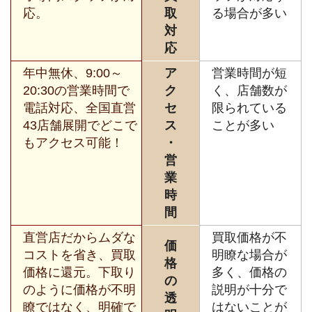
応。
取
る場合が多い
対
応
年中無休、9:00～
ア
営業時間が短
20:30の営業時間で
ク
く、店舗数が
電話対応、全国直営
セ
限られている
43店舗展開でどこで
ス
ことが多い
もアクセス可能！
・
営
業
時
間
直営店だからムダな
買取価格が不
価
コストを省き、買取
明瞭な場合が
格
価格に還元。下取り
多く、価格の
の
のように価格が不明
説明が十分で
透
瞭ではなく、明確で
はないことが