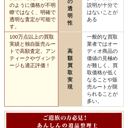
の
のように価格が不明
説明が十分で
透
瞭ではなく、明確で
はないことが
明
透明な査定が可能で
ある
性
す。
100万点以上の買取
一般的な買取
実績と独自販売ルー
業者ではオー
トで高額査定。アン
高
ディオ商品の
ティークやヴィンテ
額
価値の見極め
ージも適正評価！
買
が難しく、買
取
取価格が低く
実
なることや販
現
売ルートが限
られることが
多い。