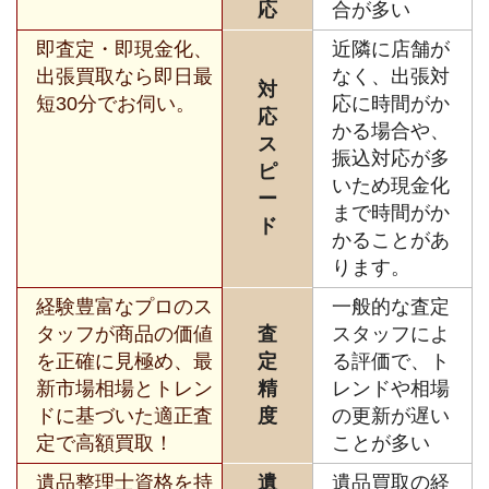
応
合が多い
即査定・即現金化、
近隣に店舗が
出張買取なら即日最
なく、出張対
対
短30分でお伺い。
応に時間がか
応
かる場合や、
ス
振込対応が多
ピ
いため現金化
ー
まで時間がか
ド
かることがあ
ります。
経験豊富なプロのス
一般的な査定
タッフが商品の価値
査
スタッフによ
を正確に見極め、最
定
る評価で、ト
新市場相場とトレン
精
レンドや相場
ドに基づいた適正査
度
の更新が遅い
定で高額買取！
ことが多い
遺品整理士資格を持
遺
遺品買取の経