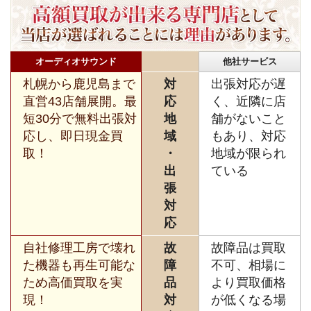
オーディオサウンド
他社サービス
札幌から鹿児島まで
対
出張対応が遅
直営43店舗展開。最
応
く、近隣に店
短30分で無料出張対
地
舗がないこと
応し、即日現金買
域
もあり、対応
取！
・
地域が限られ
出
ている
張
対
応
自社修理工房で壊れ
故
故障品は買取
た機器も再生可能な
障
不可、相場に
ため高価買取を実
品
より買取価格
現！
対
が低くなる場