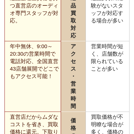
つ直営店のオーディ
品
験がないスタ
オ専門スタッフが対
買
ッフが対応す
応。
取
る場合が多い
対
応
年中無休、9:00～
ア
営業時間が短
20:30の営業時間で
ク
く、店舗数が
電話対応、全国直営
セ
限られている
43店舗展開でどこで
ス
ことが多い
もアクセス可能！
・
営
業
時
間
直営店だからムダな
買取価格が不
価
コストを省き、買取
明瞭な場合が
格
価格に還元。下取り
多く、価格の