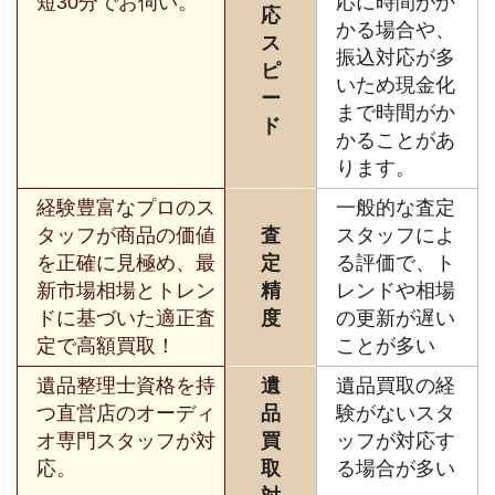
短30分でお伺い。
応に時間がか
応
かる場合や、
ス
振込対応が多
ピ
いため現金化
ー
まで時間がか
ド
かることがあ
ります。
経験豊富なプロのス
一般的な査定
タッフが商品の価値
査
スタッフによ
を正確に見極め、最
定
る評価で、ト
新市場相場とトレン
精
レンドや相場
ドに基づいた適正査
度
の更新が遅い
定で高額買取！
ことが多い
遺品整理士資格を持
遺
遺品買取の経
つ直営店のオーディ
品
験がないスタ
オ専門スタッフが対
買
ッフが対応す
応。
取
る場合が多い