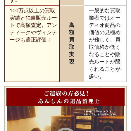
100万点以上の買取
一般的な買取
実績と独自販売ルー
業者ではオー
トで高額査定。アン
高
ディオ商品の
ティークやヴィンテ
額
価値の見極め
ージも適正評価！
買
が難しく、買
取
取価格が低く
実
なることや販
現
売ルートが限
られることが
多い。