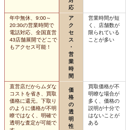
対
応
年中無休、9:00～
ア
営業時間が短
20:30の営業時間で
ク
く、店舗数が
電話対応、全国直営
セ
限られている
43店舗展開でどこで
ス
ことが多い
もアクセス可能！
・
営
業
時
間
直営店だからムダな
買取価格が不
価
コストを省き、買取
明瞭な場合が
格
価格に還元。下取り
多く、価格の
の
のように価格が不明
説明が十分で
透
瞭ではなく、明確で
はないことが
明
透明な査定が可能で
ある
性
す。