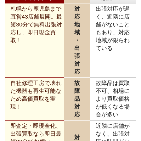
札幌から鹿児島まで
対
出張対応が遅
直営43店舗展開。最
応
く、近隣に店
短30分で無料出張対
地
舗がないこと
応し、即日現金買
域
もあり、対応
取！
・
地域が限られ
出
ている
張
対
応
自社修理工房で壊れ
故
故障品は買取
た機器も再生可能な
障
不可、相場に
ため高価買取を実
品
より買取価格
現！
対
が低くなる場
応
合が多い
即査定・即現金化、
近隣に店舗が
出張買取なら即日最
なく、出張対
対