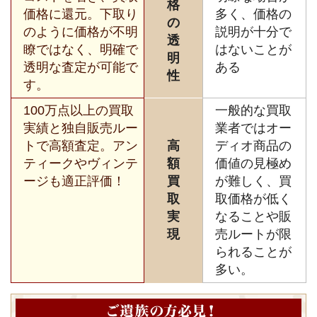
格
価格に還元。下取り
多く、価格の
の
のように価格が不明
説明が十分で
透
瞭ではなく、明確で
はないことが
明
透明な査定が可能で
ある
性
す。
100万点以上の買取
一般的な買取
実績と独自販売ルー
業者ではオー
トで高額査定。アン
高
ディオ商品の
ティークやヴィンテ
額
価値の見極め
ージも適正評価！
買
が難しく、買
取
取価格が低く
実
なることや販
現
売ルートが限
られることが
多い。