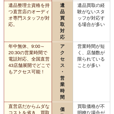
遺品整理士資格を持
遺
遺品買取の経
つ直営店のオーディ
品
験がないスタ
オ専門スタッフが対
買
ッフが対応す
応。
取
る場合が多い
対
応
年中無休、9:00～
ア
営業時間が短
20:30の営業時間で
ク
く、店舗数が
電話対応、全国直営
セ
限られている
43店舗展開でどこで
ス
ことが多い
もアクセス可能！
・
営
業
時
間
直営店だからムダな
買取価格が不
価
コストを省き、買取
明瞭な場合が