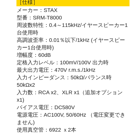
［仕様］
メーカー：STAX
型番：SRM-T8000
周波数特性：0.4～115kHz/イヤースピーカー1
台使用時
高調波歪率：0.01％以下/1kHz (イヤースピー
カー1台使用時)
増幅度：60dB
定格入力レベル：100mV/100V 出力時
最大出力電圧：470V r.m.s./1kHz
入力インピーダンス：50kΩ/バランス時
50kΩx2
入力数：RCA x2、XLR x1（追加オプション
x1)
バイアス電圧：DC580V
電源電圧：AC100V, 50/60Hz （電圧変更でき
ません)
使用真空管：6922 ｘ2本