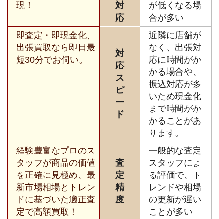
現！
対
が低くなる場
応
合が多い
即査定・即現金化、
近隣に店舗が
出張買取なら即日最
なく、出張対
対
短30分でお伺い。
応に時間がか
応
かる場合や、
ス
振込対応が多
ピ
いため現金化
ー
まで時間がか
ド
かることがあ
ります。
経験豊富なプロのス
一般的な査定
タッフが商品の価値
査
スタッフによ
を正確に見極め、最
定
る評価で、ト
新市場相場とトレン
精
レンドや相場
ドに基づいた適正査
度
の更新が遅い
定で高額買取！
ことが多い