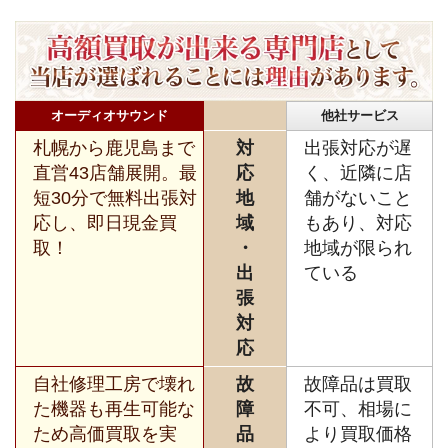
オーディオサウンド
他社サービス
札幌から鹿児島まで
対
出張対応が遅
直営43店舗展開。最
応
く、近隣に店
短30分で無料出張対
地
舗がないこと
応し、即日現金買
域
もあり、対応
取！
・
地域が限られ
出
ている
張
対
応
自社修理工房で壊れ
故
故障品は買取
た機器も再生可能な
障
不可、相場に
ため高価買取を実
品
より買取価格