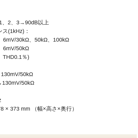
on1、2、3→90dB以上
(1kHz)：
、6mV/30kΩ、50kΩ、100kΩ
、6mV/50kΩ
THD0.1％)
→130mV/50kΩ
)→130mV/50kΩ
z
8 × 373 mm （幅×高さ×奥行）