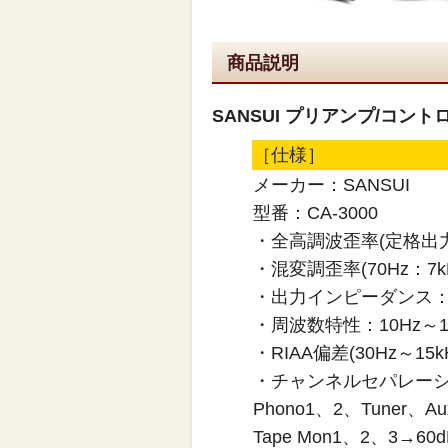
商品説明
SANSUI プリアンプ/コントロ
［仕様］
メーカー：SANSUI
型番：CA-3000
・全高調波歪率(定格出力
・混変調歪率(70Hz：7k
・出力インピーダンス：4
・周波数特性：10Hz～100k
・RIAA偏差(30Hz～15kH
・チャンネルセパレーシ
Phono1、2、Tuner、A
Tape Mon1、2、3→60