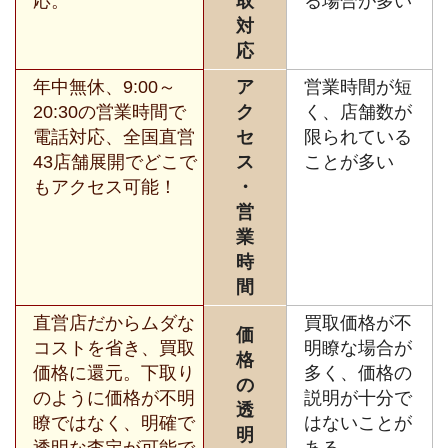
応。
取
る場合が多い
対
応
年中無休、9:00～
ア
営業時間が短
20:30の営業時間で
ク
く、店舗数が
電話対応、全国直営
セ
限られている
43店舗展開でどこで
ス
ことが多い
もアクセス可能！
・
営
業
時
間
直営店だからムダな
買取価格が不
価
コストを省き、買取
明瞭な場合が
格
価格に還元。下取り
多く、価格の
の
のように価格が不明
説明が十分で
透
瞭ではなく、明確で
はないことが
明
透明な査定が可能で
ある