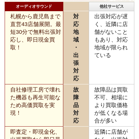
オーディオサウンド
他社サービス
札幌から鹿児島まで
対
出張対応が遅
直営43店舗展開。最
応
く、近隣に店
短30分で無料出張対
地
舗がないこと
応し、即日現金買
域
もあり、対応
取！
・
地域が限られ
出
ている
張
対
応
自社修理工房で壊れ
故
故障品は買取
た機器も再生可能な
障
不可、相場に
ため高価買取を実
品
より買取価格
現！
対
が低くなる場
応
合が多い
即査定・即現金化、
近隣に店舗が