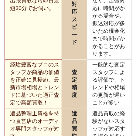
出張買取なら即日最
なく、出張対
対
短30分でお伺い。
応に時間がか
応
かる場合や、
ス
振込対応が多
ピ
いため現金化
ー
まで時間がか
ド
かることがあ
ります。
経験豊富なプロのス
一般的な査定
タッフが商品の価値
査
スタッフによ
を正確に見極め、最
定
る評価で、ト
新市場相場とトレン
精
レンドや相場
ドに基づいた適正査
度
の更新が遅い
定で高額買取！
ことが多い
遺品整理士資格を持
遺
遺品買取の経
つ直営店のオーディ
品
験がないスタ
オ専門スタッフが対
買
ッフが対応す