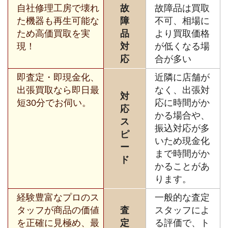
自社修理工房で壊れ
故
故障品は買取
た機器も再生可能な
障
不可、相場に
ため高価買取を実
品
より買取価格
現！
対
が低くなる場
応
合が多い
即査定・即現金化、
近隣に店舗が
出張買取なら即日最
なく、出張対
対
短30分でお伺い。
応に時間がか
応
かる場合や、
ス
振込対応が多
ピ
いため現金化
ー
まで時間がか
ド
かることがあ
ります。
経験豊富なプロのス
一般的な査定
タッフが商品の価値
査
スタッフによ
を正確に見極め、最
定
る評価で、ト