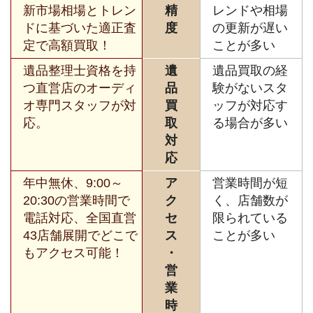
新市場相場とトレン
精
レンドや相場
ドに基づいた適正査
度
の更新が遅い
定で高額買取！
ことが多い
遺品整理士資格を持
遺
遺品買取の経
つ直営店のオーディ
品
験がないスタ
オ専門スタッフが対
買
ッフが対応す
応。
取
る場合が多い
対
応
年中無休、9:00～
ア
営業時間が短
20:30の営業時間で
ク
く、店舗数が
電話対応、全国直営
セ
限られている
43店舗展開でどこで
ス
ことが多い
もアクセス可能！
・
営
業
時