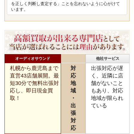
を正しく判断し査定する」ことを忘れないように心がけて
います。
オーディオサウンド
他社サービス
札幌から鹿児島まで
対
出張対応が遅
直営43店舗展開。最
応
く、近隣に店
短30分で無料出張対
地
舗がないこと
応し、即日現金買
域
もあり、対応
取！
・
地域が限られ
出
ている
張
対
応