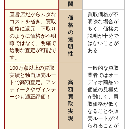
間
直営店だからムダな
買取価格が不
価
コストを省き、買取
明瞭な場合が
格
価格に還元。下取り
多く、価格の
の
のように価格が不明
説明が十分で
透
瞭ではなく、明確で
はないことが
明
透明な査定が可能で
ある
性
す。
100万点以上の買取
一般的な買取
実績と独自販売ルー
業者ではオー
トで高額査定。アン
高
ディオ商品の
ティークやヴィンテ
額
価値の見極め
ージも適正評価！
買
が難しく、買
取
取価格が低く
実
なることや販
現
売ルートが限
られることが