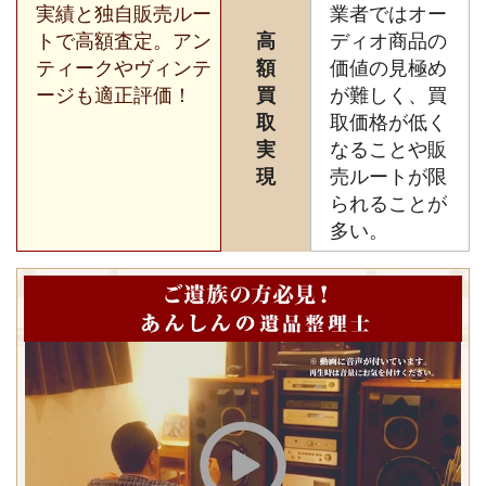
実績と独自販売ルー
業者ではオー
トで高額査定。アン
高
ディオ商品の
ティークやヴィンテ
額
価値の見極め
ージも適正評価！
買
が難しく、買
取
取価格が低く
実
なることや販
現
売ルートが限
られることが
多い。