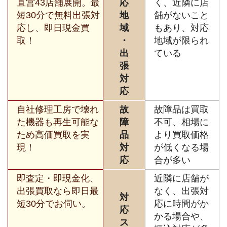
直営43店舗展開。最
応
く、近隣に店
短30分で無料出張対
地
舗がないこと
応し、即日現金買
域
もあり、対応
取！
・
地域が限られ
出
ている
張
対
応
自社修理工房で壊れ
故
故障品は買取
た機器も再生可能な
障
不可、相場に
ため高価買取を実
品
より買取価格
現！
対
が低くなる場
応
合が多い
即査定・即現金化、
近隣に店舗が
出張買取なら即日最
なく、出張対
対
短30分でお伺い。
応に時間がか
応
かる場合や、
ス