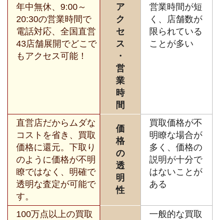
年中無休、9:00～
ア
営業時間が短
20:30の営業時間で
ク
く、店舗数が
電話対応、全国直営
セ
限られている
43店舗展開でどこで
ス
ことが多い
もアクセス可能！
・
営
業
時
間
直営店だからムダな
買取価格が不
価
コストを省き、買取
明瞭な場合が
格
価格に還元。下取り
多く、価格の
の
のように価格が不明
説明が十分で
透
瞭ではなく、明確で
はないことが
明
透明な査定が可能で
ある
性
す。
100万点以上の買取
一般的な買取