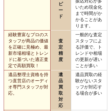
振込対応が多
ピ
いため現金化
ー
まで時間がか
ド
かることがあ
ります。
経験豊富なプロのス
一般的な査定
タッフが商品の価値
査
スタッフによ
を正確に見極め、最
定
る評価で、ト
新市場相場とトレン
精
レンドや相場
ドに基づいた適正査
度
の更新が遅い
定で高額買取！
ことが多い
遺品整理士資格を持
遺
遺品買取の経
つ直営店のオーディ
品
験がないスタ
オ専門スタッフが対
買
ッフが対応す
応。
取
る場合が多い
対
応