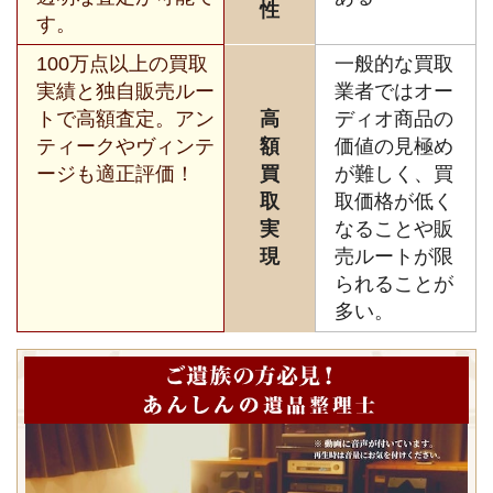
性
す。
100万点以上の買取
一般的な買取
実績と独自販売ルー
業者ではオー
トで高額査定。アン
高
ディオ商品の
ティークやヴィンテ
額
価値の見極め
ージも適正評価！
買
が難しく、買
取
取価格が低く
実
なることや販
現
売ルートが限
られることが
多い。