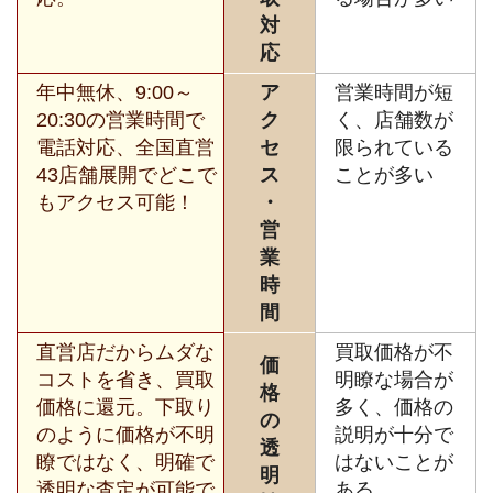
対
応
年中無休、9:00～
ア
営業時間が短
20:30の営業時間で
ク
く、店舗数が
電話対応、全国直営
セ
限られている
43店舗展開でどこで
ス
ことが多い
もアクセス可能！
・
営
業
時
間
直営店だからムダな
買取価格が不
価
コストを省き、買取
明瞭な場合が
格
価格に還元。下取り
多く、価格の
の
のように価格が不明
説明が十分で
透
瞭ではなく、明確で
はないことが
明
透明な査定が可能で
ある