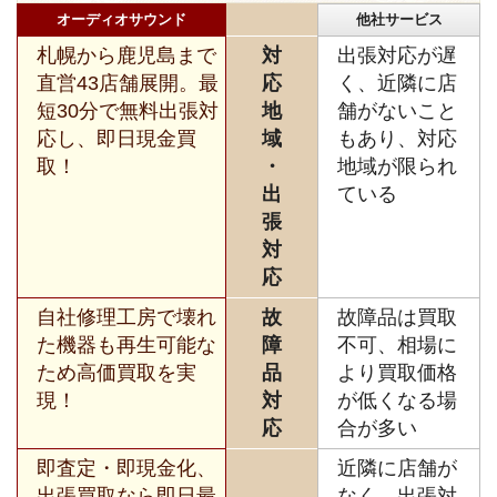
オーディオサウンド
他社サービス
札幌から鹿児島まで
対
出張対応が遅
直営43店舗展開。最
応
く、近隣に店
短30分で無料出張対
地
舗がないこと
応し、即日現金買
域
もあり、対応
取！
・
地域が限られ
出
ている
張
対
応
自社修理工房で壊れ
故
故障品は買取
た機器も再生可能な
障
不可、相場に
ため高価買取を実
品
より買取価格
現！
対
が低くなる場
応
合が多い
即査定・即現金化、
近隣に店舗が
出張買取なら即日最
なく、出張対