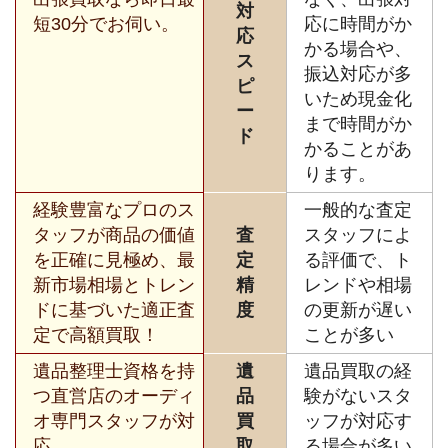
対
短30分でお伺い。
応に時間がか
応
かる場合や、
ス
振込対応が多
ピ
いため現金化
ー
まで時間がか
ド
かることがあ
ります。
経験豊富なプロのス
一般的な査定
タッフが商品の価値
査
スタッフによ
を正確に見極め、最
定
る評価で、ト
新市場相場とトレン
精
レンドや相場
ドに基づいた適正査
度
の更新が遅い
定で高額買取！
ことが多い
遺品整理士資格を持
遺
遺品買取の経
つ直営店のオーディ
品
験がないスタ
オ専門スタッフが対
買
ッフが対応す
応。
取
る場合が多い