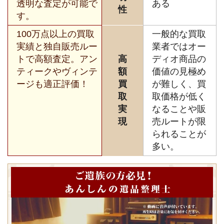
透明な査定が可能で
ある
性
す。
100万点以上の買取
一般的な買取
実績と独自販売ルー
業者ではオー
トで高額査定。アン
高
ディオ商品の
ティークやヴィンテ
額
価値の見極め
ージも適正評価！
買
が難しく、買
取
取価格が低く
実
なることや販
現
売ルートが限
られることが
多い。