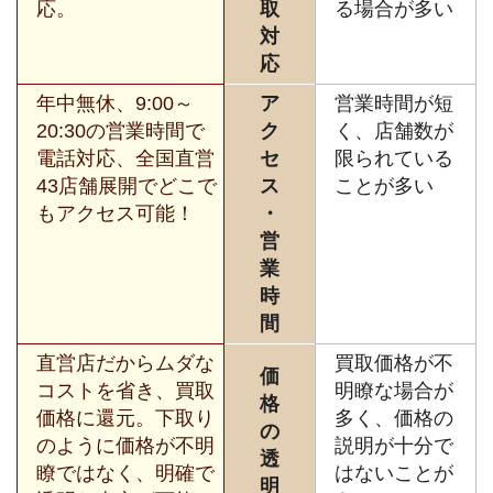
応。
取
る場合が多い
対
応
年中無休、9:00～
ア
営業時間が短
20:30の営業時間で
ク
く、店舗数が
電話対応、全国直営
セ
限られている
43店舗展開でどこで
ス
ことが多い
もアクセス可能！
・
営
業
時
間
直営店だからムダな
買取価格が不
価
コストを省き、買取
明瞭な場合が
格
価格に還元。下取り
多く、価格の
の
のように価格が不明
説明が十分で
透
瞭ではなく、明確で
はないことが
明