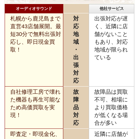
オーディオサウンド
他社サービス
札幌から鹿児島まで
対
出張対応が遅
直営43店舗展開。最
応
く、近隣に店
短30分で無料出張対
地
舗がないこと
応し、即日現金買
域
もあり、対応
取！
・
地域が限られ
出
ている
張
対
応
自社修理工房で壊れ
故
故障品は買取
た機器も再生可能な
障
不可、相場に
ため高価買取を実
品
より買取価格
現！
対
が低くなる場
応
合が多い
即査定・即現金化、
近隣に店舗が