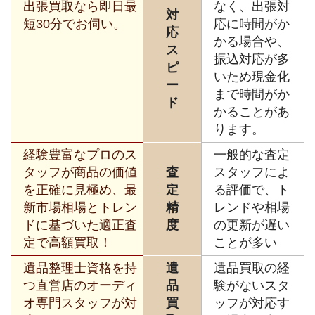
出張買取なら即日最
なく、出張対
対
短30分でお伺い。
応に時間がか
応
かる場合や、
ス
振込対応が多
ピ
いため現金化
ー
まで時間がか
ド
かることがあ
ります。
経験豊富なプロのス
一般的な査定
タッフが商品の価値
査
スタッフによ
を正確に見極め、最
定
る評価で、ト
新市場相場とトレン
精
レンドや相場
ドに基づいた適正査
度
の更新が遅い
定で高額買取！
ことが多い
遺品整理士資格を持
遺
遺品買取の経
つ直営店のオーディ
品
験がないスタ
オ専門スタッフが対
買
ッフが対応す