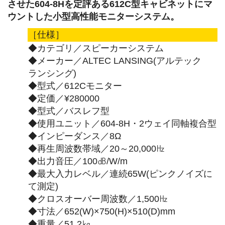
させた604-8Hを定評ある612C型キャビネットにマ
ウントした小型高性能モニターシステム。
［仕様］
◆カテゴリ／スピーカーシステム
◆メーカー／ALTEC LANSING(アルテック
ランシング)
◆型式／612Cモニター
◆定価／¥280000
◆型式／バスレフ型
◆使用ユニット／604-8H・2ウェイ同軸複合型
◆インピーダンス／8Ω
◆再生周波数帯域／20～20,000㎐
◆出力音圧／100㏈/W/m
◆最大入力レベル／連続65W(ピンクノイズに
て測定)
◆クロスオーバー周波数／1,500㎐
◆寸法／652(W)×750(H)×510(D)mm
◆重量／51.2㎏