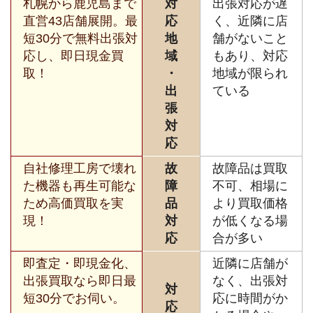
札幌から鹿児島まで
対
出張対応が遅
直営43店舗展開。最
応
く、近隣に店
短30分で無料出張対
地
舗がないこと
応し、即日現金買
域
もあり、対応
取！
・
地域が限られ
出
ている
張
対
応
自社修理工房で壊れ
故
故障品は買取
た機器も再生可能な
障
不可、相場に
ため高価買取を実
品
より買取価格
現！
対
が低くなる場
応
合が多い
即査定・即現金化、
近隣に店舗が
出張買取なら即日最
なく、出張対
対
短30分でお伺い。
応に時間がか
応