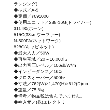
ランシング)
◆型式／A-5
◆定価／¥691000
◆使用ユニット／288-16G(ドライバー)
311-90(ホーン)
515C(38cmウーファー)
N-500FA(ネットワーク)
828C(キャビネット)
◆最大入力／50W
◆再生帯域／20～16,000㎐
◆出力音圧レベル／106㏈/W/ｍ
◆インピーダンス／16Ω
◆クロスオーバー／500㎐
◆寸法／762(W)×1,470(H)×612(D)mm
◆重量／75.6㎏
◆備考／物品税は含んでいません。
◆輸入元／(株)エレクトリ