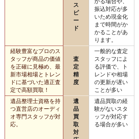
かる場合や、
ス
振込対応が多
ピ
いため現金化
ー
まで時間がか
ド
かることがあ
ります。
経験豊富なプロのス
一般的な査定
タッフが商品の価値
査
スタッフによ
を正確に見極め、最
定
る評価で、ト
新市場相場とトレン
精
レンドや相場
ドに基づいた適正査
度
の更新が遅い
定で高額買取！
ことが多い
遺品整理士資格を持
遺
遺品買取の経
つ直営店のオーディ
品
験がないスタ
オ専門スタッフが対
買
ッフが対応す
応。
取
る場合が多い
対