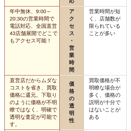
応
年中無休、9:00～
ア
営業時間が短
20:30の営業時間で
ク
く、店舗数が
電話対応、全国直営
セ
限られている
43店舗展開でどこで
ス
ことが多い
もアクセス可能！
・
営
業
時
間
直営店だからムダな
買取価格が不
価
コストを省き、買取
明瞭な場合が
格
価格に還元。下取り
多く、価格の
の
のように価格が不明
説明が十分で
透
瞭ではなく、明確で
はないことが
明
透明な査定が可能で
ある
性
す。