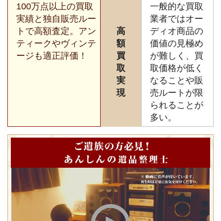
100万点以上の買取
一般的な買取
実績と独自販売ルー
業者ではオー
トで高額査定。アン
高
ディオ商品の
ティークやヴィンテ
額
価値の見極め
ージも適正評価！
買
が難しく、買
取
取価格が低く
実
なることや販
現
売ルートが限
られることが
多い。