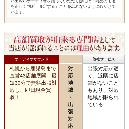
い出深いオーディオを譲っていただく際には「商品の価値
を正しく判断し査定する」ことを忘れないように心がけて
います。
オーディオサウンド
他社サービス
札幌から鹿児島まで
対
出張対応が遅
直営43店舗展開。最
応
く、近隣に店
短30分で無料出張対
地
舗がないこと
応し、即日現金買
域
もあり、対応
取！
・
地域が限られ
出
ている
張
対
応