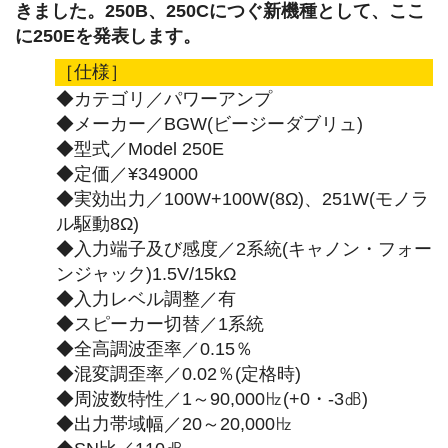
きました。250B、250Cにつぐ新機種として、ここ
に250Eを発表します。
［仕様］
◆カテゴリ／パワーアンプ
◆メーカー／BGW(ビージーダブリュ)
◆型式／Model 250E
◆定価／¥349000
◆実効出力／100W+100W(8Ω)、251W(モノラ
ル駆動8Ω)
◆入力端子及び感度／2系統(キャノン・フォー
ンジャック)1.5V/15kΩ
◆入力レベル調整／有
◆スピーカー切替／1系統
◆全高調波歪率／0.15％
◆混変調歪率／0.02％(定格時)
◆周波数特性／1～90,000㎐(+0・-3㏈)
◆出力帯域幅／20～20,000㎐