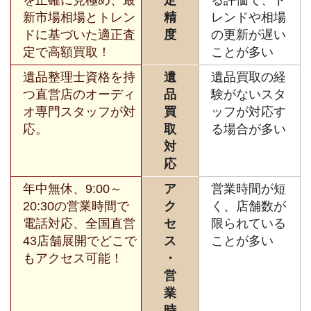
を正確に見極め、最
定
る評価で、ト
新市場相場とトレン
精
レンドや相場
ドに基づいた適正査
度
の更新が遅い
定で高額買取！
ことが多い
遺品整理士資格を持
遺
遺品買取の経
つ直営店のオーディ
品
験がないスタ
オ専門スタッフが対
買
ッフが対応す
応。
取
る場合が多い
対
応
年中無休、9:00～
ア
営業時間が短
20:30の営業時間で
ク
く、店舗数が
電話対応、全国直営
セ
限られている
43店舗展開でどこで
ス
ことが多い
もアクセス可能！
・
営
業
時