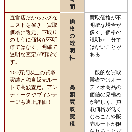
間
直営店だからムダな
買取価格が不
価
コストを省き、買取
明瞭な場合が
格
価格に還元。下取り
多く、価格の
の
のように価格が不明
説明が十分で
透
瞭ではなく、明確で
はないことが
明
透明な査定が可能で
ある
性
す。
100万点以上の買取
一般的な買取
実績と独自販売ルー
業者ではオー
トで高額査定。アン
高
ディオ商品の
ティークやヴィンテ
額
価値の見極め
ージも適正評価！
買
が難しく、買
取
取価格が低く
実
なることや販
現
売ルートが限
られることが