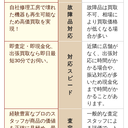
自社修理工房で壊れ
故
故障品は買取
た機器も再生可能な
障
不可、相場に
ため高価買取を実
品
より買取価格
現！
対
が低くなる場
応
合が多い
即査定・即現金化、
近隣に店舗が
出張買取なら即日最
なく、出張対
対
短30分でお伺い。
応に時間がか
応
かる場合や、
ス
振込対応が多
ピ
いため現金化
ー
まで時間がか
ド
かることがあ
ります。
経験豊富なプロのス
一般的な査定
タッフが商品の価値
査
スタッフによ