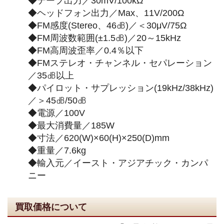
◆テープ出力／30mV/100kΩ
◆ヘッドフォン出力／Max、11V/200Ω
◆FM感度(Stereo、46㏈)／＜30μV/75Ω
◆FM周波数範囲(±1.5㏈)／20～15kHz
◆FM高周波歪率／0.4％以下
◆FMステレオ・チャンネル・セパレーション
／35㏈以上
◆パイロット・サプレッション(19kHz/38kHz)
／＞45㏈/50㏈
◆電源／100V
◆最大消費量／185W
◆寸法／620(W)×60(H)×250(D)mm
◆重量／7.6kg
◆輸入元／イースト・アジアチック・カンパ
ニー
買取価格について