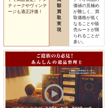
ティークやヴィンテ
額
価値の見極め
ージも適正評価！
買
が難しく、買
取
取価格が低く
実
なることや販
現
売ルートが限
られることが
多い。