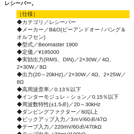
レシーバー。
［仕様］
◆カテゴリ／レシーバー
◆メーカー／B&O(ビーアンドオー / バング＆
オルフセン)
◆型式／Beomaster 1900
◆定価／¥195000
◆実効出力(RMS、DIN)／2×30W／4Ω、
2×30W／8Ω
◆出力(20～20kHz)／2×30W／4Ω、2×25W／
8Ω
◆高周波歪率／0.13％以下
◆インターモジュレ－ション／0.15％以下
◆周波数特性(±1.5㏈)／20～30kHz
◆ダンピングファクター／60以上
◆ピックアップ入力／3ｍV/60㏈/47Ω
◆テープ入力／220mV/60㏈/470kΩ