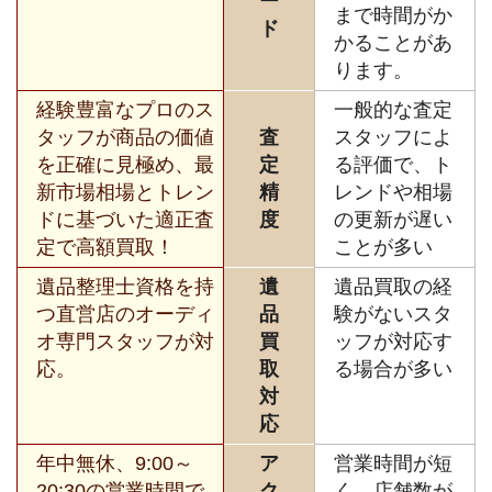
ー
まで時間がか
ド
かることがあ
ります。
経験豊富なプロのス
一般的な査定
タッフが商品の価値
査
スタッフによ
を正確に見極め、最
定
る評価で、ト
新市場相場とトレン
精
レンドや相場
ドに基づいた適正査
度
の更新が遅い
定で高額買取！
ことが多い
遺品整理士資格を持
遺
遺品買取の経
つ直営店のオーディ
品
験がないスタ
オ専門スタッフが対
買
ッフが対応す
応。
取
る場合が多い
対
応
年中無休、9:00～
ア
営業時間が短
20:30の営業時間で
ク
く、店舗数が