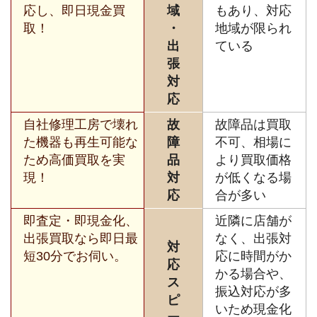
応し、即日現金買
域
もあり、対応
取！
・
地域が限られ
出
ている
張
対
応
自社修理工房で壊れ
故
故障品は買取
た機器も再生可能な
障
不可、相場に
ため高価買取を実
品
より買取価格
現！
対
が低くなる場
応
合が多い
即査定・即現金化、
近隣に店舗が
出張買取なら即日最
なく、出張対
対
短30分でお伺い。
応に時間がか
応
かる場合や、
ス
振込対応が多
ピ
いため現金化