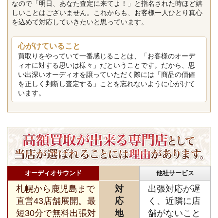
なので「明日、あなた査定に来てよ！」と指名された時ほど嬉
しいことはございません。これからも、お客様一人ひとり真心
を込めて対応していきたいと思っています。
心がけていること
買取りをやっていて一番感じることは、「お客様のオーデ
ィオに対する思いは様々」だということです。だから、思
い出深いオーディオを譲っていただく際には「商品の価値
を正しく判断し査定する」ことを忘れないように心がけて
います。
オーディオサウンド
他社サービス
札幌から鹿児島まで
対
出張対応が遅
直営43店舗展開。最
応
く、近隣に店
短30分で無料出張対
地
舗がないこと