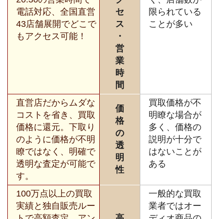
電話対応、全国直営
セ
限られている
43店舗展開でどこで
ス
ことが多い
もアクセス可能！
・
営
業
時
間
直営店だからムダな
買取価格が不
価
コストを省き、買取
明瞭な場合が
格
価格に還元。下取り
多く、価格の
の
のように価格が不明
説明が十分で
透
瞭ではなく、明確で
はないことが
明
透明な査定が可能で
ある
性
す。
100万点以上の買取
一般的な買取
実績と独自販売ルー
業者ではオー
トで高額査定。アン
高
ディオ商品の