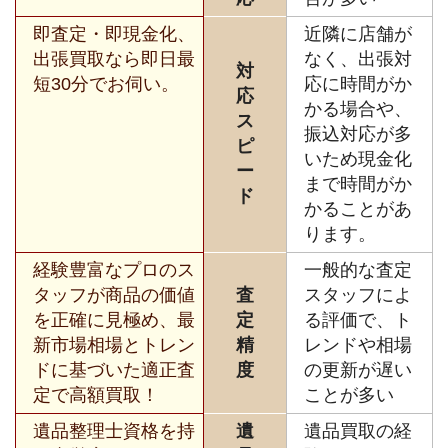
即査定・即現金化、
近隣に店舗が
出張買取なら即日最
なく、出張対
対
短30分でお伺い。
応に時間がか
応
かる場合や、
ス
振込対応が多
ピ
いため現金化
ー
まで時間がか
ド
かることがあ
ります。
経験豊富なプロのス
一般的な査定
タッフが商品の価値
査
スタッフによ
を正確に見極め、最
定
る評価で、ト
新市場相場とトレン
精
レンドや相場
ドに基づいた適正査
度
の更新が遅い
定で高額買取！
ことが多い
遺品整理士資格を持
遺
遺品買取の経