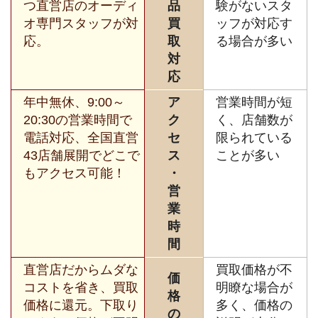
つ直営店のオーディ
品
験がないスタ
オ専門スタッフが対
買
ッフが対応す
応。
取
る場合が多い
対
応
年中無休、9:00～
ア
営業時間が短
20:30の営業時間で
ク
く、店舗数が
電話対応、全国直営
セ
限られている
43店舗展開でどこで
ス
ことが多い
もアクセス可能！
・
営
業
時
間
直営店だからムダな
買取価格が不
価
コストを省き、買取
明瞭な場合が
格
価格に還元。下取り
多く、価格の
の