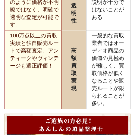
のように価格が不明
説明が十分で
透
瞭ではなく、明確で
はないことが
明
透明な査定が可能で
ある
性
す。
100万点以上の買取
一般的な買取
実績と独自販売ルー
業者ではオー
トで高額査定。アン
高
ディオ商品の
ティークやヴィンテ
額
価値の見極め
ージも適正評価！
買
が難しく、買
取
取価格が低く
実
なることや販
現
売ルートが限
られることが
多い。