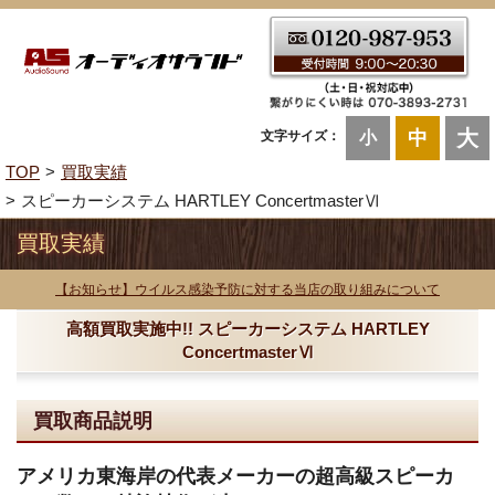
大
中
文字サイズ：
小
TOP
買取実績
スピーカーシステム HARTLEY ConcertmasterⅥ
買取実績
【お知らせ】ウイルス感染予防に対する当店の取り組みについて
高額買取実施中!! スピーカーシステム HARTLEY
ConcertmasterⅥ
買取商品説明
アメリカ東海岸の代表メーカーの超高級スピーカ