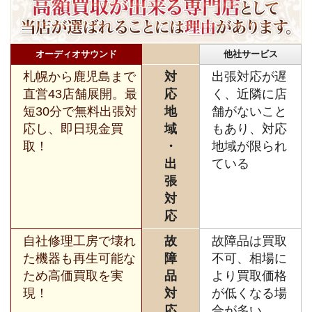
オーディオサウンド
他社サービス
札幌から鹿児島まで
対
出張対応が遅
直営43店舗展開。最
応
く、近隣に店
短30分で無料出張対
地
舗がないこと
応し、即日現金買
域
もあり、対応
取！
・
地域が限られ
出
ている
張
対
応
自社修理工房で壊れ
故
故障品は買取
た機器も再生可能な
障
不可、相場に
ため高価買取を実
品
より買取価格
現！
対
が低くなる場
応
合が多い