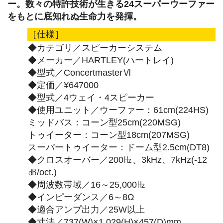
ー。数々の特許技術が生きる24スーパーウーファー
をもとに底知れぬ生命力を発揮。
［仕様］
◆カテゴリ／スピーカーシステム
◆メーカー／HARTLEY(ハートレイ)
◆型式／ConcertmasterⅥ
◆定価／¥647000
◆型式／4ウェイ・4スピーカー
◆使用ユニット／ウーファー：61cm(224HS)
ミッドバス：コーン型25cm(220MSG)
トゥイーター：コーン型18cm(207MSG)
スーパートゥイーター：ドーム型2.5cm(DT8)
◆クロスオーバー／200㎐、3kHz、7kHz(-12
㏈/oct.)
◆周波数帯域／16～25,000㎐
◆インピーダンス／6～8Ω
◆適合アンプ出力／25W以上
◆寸法／737(W)×1,029(H)×457(D)mm