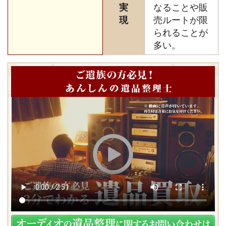
実
なることや販
現
売ルートが限
られることが
多い。