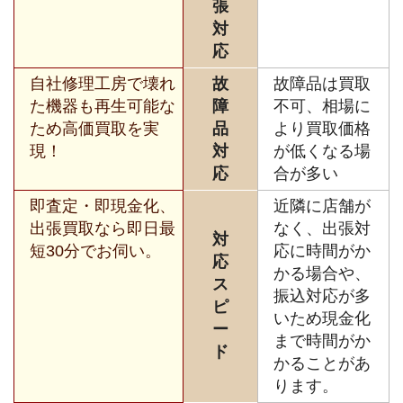
張
対
応
自社修理工房で壊れ
故
故障品は買取
た機器も再生可能な
障
不可、相場に
ため高価買取を実
品
より買取価格
現！
対
が低くなる場
応
合が多い
即査定・即現金化、
近隣に店舗が
出張買取なら即日最
なく、出張対
対
短30分でお伺い。
応に時間がか
応
かる場合や、
ス
振込対応が多
ピ
いため現金化
ー
まで時間がか
ド
かることがあ
ります。