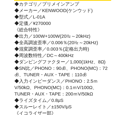
◆カテゴリ／プリメインアンプ
◆メーカー／KENWOOD(ケンウッド)
◆型式／L-01A
◆定価／¥270000
《総合特性》
◆出力／100W+100W(20㎐～20kHz)
◆全高調波歪率／0.006％(20㎐～20kHz)
◆混変調歪率／0.003％(定格出力時)
◆周波数特性／DC～400kHz
◆ダンピングファクター／1,000(1kHz、8Ω)
◆SN比／PHONO：90㏈、PHONO(MC)：72
㏈、TUNER・AUX・TAPE：110㏈
◆入力インピーダンス／PHONO：2.5ｍ
V/50kΩ、PHONO(MC)：0.1ｍV/100Ω、
TUNER・AUX・TAPE：200ｍV/50kΩ
◆ライズタイム／0.8μS
◆スルーレイト／±150V/μS
《イコライザー部》