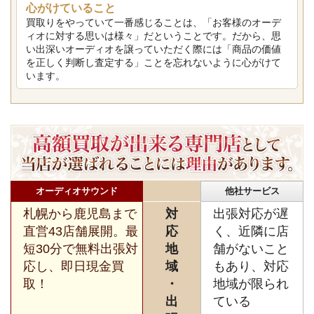
心がけていること
買取りをやっていて一番感じることは、「お客様のオーデ
ィオに対する思いは様々」だということです。だから、思
い出深いオーディオを譲っていただく際には「商品の価値
を正しく判断し査定する」ことを忘れないように心がけて
います。
オーディオサウンド
他社サービス
札幌から鹿児島まで
対
出張対応が遅
直営43店舗展開。最
応
く、近隣に店
短30分で無料出張対
地
舗がないこと
応し、即日現金買
域
もあり、対応
取！
・
地域が限られ
出
ている