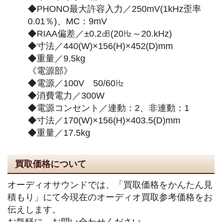
◆PHONO最大許容入力／250mV(1kHz歪率
0.01％)、MC：9mV
◆RIAA偏差／±0.2㏈(20㎐～20.kHz)
◆寸法／440(W)×156(H)×452(D)mm
◆重量／9.5kg
《電源部》
◆電源／100V 50/60㎐
◆消費電力／300W
◆電源コンセント／連動：2、非連動：1
◆寸法／170(W)×156(H)×403.5(D)mm
◆重量／17.5kg
買取価格について
オーディオサウンドでは、「買取価格をかんたん見
積もり」にて今現在のオーディオ買取参考価格をお
伝えします。
お気軽に、お問い合わせください。