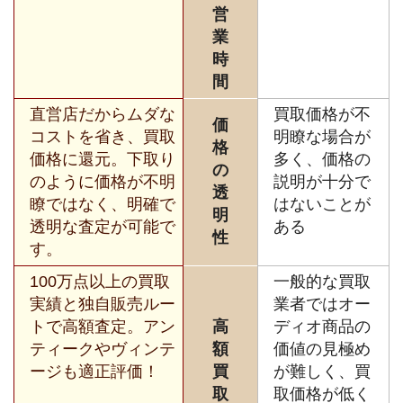
営
業
時
間
直営店だからムダな
買取価格が不
価
コストを省き、買取
明瞭な場合が
格
価格に還元。下取り
多く、価格の
の
のように価格が不明
説明が十分で
透
瞭ではなく、明確で
はないことが
明
透明な査定が可能で
ある
性
す。
100万点以上の買取
一般的な買取
実績と独自販売ルー
業者ではオー
トで高額査定。アン
高
ディオ商品の
ティークやヴィンテ
額
価値の見極め
ージも適正評価！
買
が難しく、買
取
取価格が低く