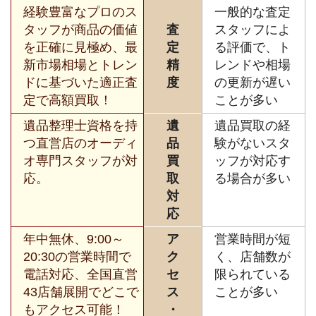
経験豊富なプロのス
一般的な査定
タッフが商品の価値
査
スタッフによ
を正確に見極め、最
定
る評価で、ト
新市場相場とトレン
精
レンドや相場
ドに基づいた適正査
度
の更新が遅い
定で高額買取！
ことが多い
遺品整理士資格を持
遺
遺品買取の経
つ直営店のオーディ
品
験がないスタ
オ専門スタッフが対
買
ッフが対応す
応。
取
る場合が多い
対
応
年中無休、9:00～
ア
営業時間が短
20:30の営業時間で
ク
く、店舗数が
電話対応、全国直営
セ
限られている
43店舗展開でどこで
ス
ことが多い
もアクセス可能！
・