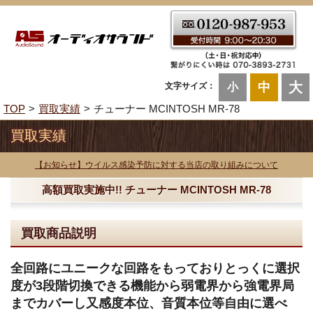
大
中
文字サイズ：
小
TOP
買取実績
チューナー MCINTOSH MR-78
買取実績
【お知らせ】ウイルス感染予防に対する当店の取り組みについて
高額買取実施中!! チューナー MCINTOSH MR-78
買取商品説明
全回路にユニークな回路をもっておりとっくに選択
度が3段階切換できる機能から弱電界から強電界局
までカバーし又感度本位、音質本位等自由に選べ