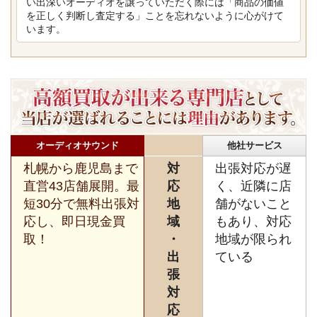
い出深いオーディオを譲っていただく際には「商品の価値
を正しく判断し査定する」ことを忘れないように心がけて
います。
オーディオサウンド
他社サービス
札幌から鹿児島まで
対
出張対応が遅
直営43店舗展開。最
応
く、近隣に店
短30分で無料出張対
地
舗がないこと
応し、即日現金買
域
もあり、対応
取！
・
地域が限られ
出
ている
張
対
応