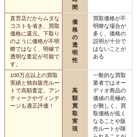
間
直営店だからムダな
買取価格が不
価
コストを省き、買取
明瞭な場合が
格
価格に還元。下取り
多く、価格の
の
のように価格が不明
説明が十分で
透
瞭ではなく、明確で
はないことが
明
透明な査定が可能で
ある
性
す。
100万点以上の買取
一般的な買取
実績と独自販売ルー
業者ではオー
トで高額査定。アン
高
ディオ商品の
ティークやヴィンテ
額
価値の見極め
ージも適正評価！
買
が難しく、買
取
取価格が低く
実
なることや販
現
売ルートが限
られることが