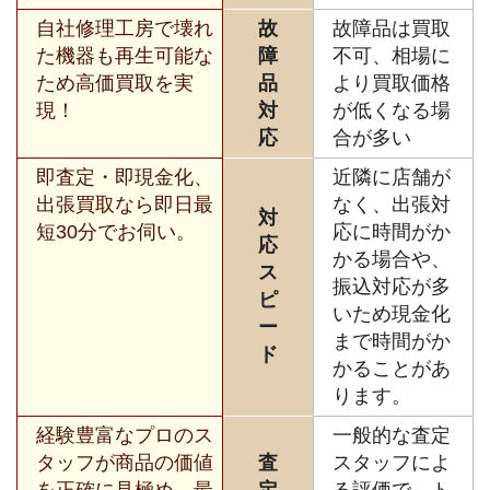
自社修理工房で壊れ
故
故障品は買取
た機器も再生可能な
障
不可、相場に
ため高価買取を実
品
より買取価格
現！
対
が低くなる場
応
合が多い
即査定・即現金化、
近隣に店舗が
出張買取なら即日最
なく、出張対
対
短30分でお伺い。
応に時間がか
応
かる場合や、
ス
振込対応が多
ピ
いため現金化
ー
まで時間がか
ド
かることがあ
ります。
経験豊富なプロのス
一般的な査定
タッフが商品の価値
査
スタッフによ