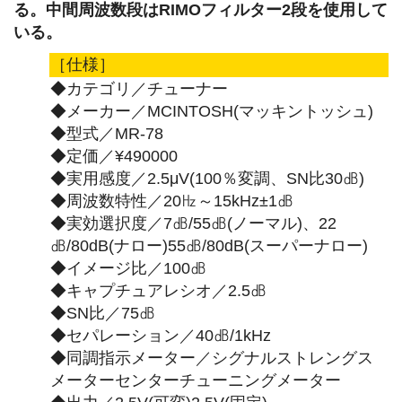
る。中間周波数段はRIMOフィルター2段を使用して
いる。
［仕様］
◆カテゴリ／チューナー
◆メーカー／MCINTOSH(マッキントッシュ)
◆型式／MR-78
◆定価／¥490000
◆実用感度／2.5μV(100％変調、SN比30㏈)
◆周波数特性／20㎐～15kHz±1㏈
◆実効選択度／7㏈/55㏈(ノーマル)、22
㏈/80dB(ナロー)55㏈/80dB(スーパーナロー)
◆イメージ比／100㏈
◆キャプチュアレシオ／2.5㏈
◆SN比／75㏈
◆セパレーション／40㏈/1kHz
◆同調指示メーター／シグナルストレングス
メーターセンターチューニングメーター