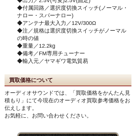
◆出力／2.5V(可変)2.5V(固定)
◆付属回路／選択度切換スイッチ(ノーマル・
ナロー・スパーナロー)
◆アンテナ最大入力／12V/300Ω
◆注／規格は選択度切換スイッチがノーマル
の時の値
◆重量／12.2kg
◆備考／FM専用チューナー
◆輸入元／ヤマギワ電気貿易
買取価格について
オーディオサウンドでは、「買取価格をかんたん見
積もり」にて今現在のオーディオ買取参考価格をお
伝えします。
お気軽に、お問い合わせください。