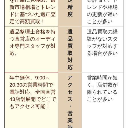
を正確に見極め、最
定
る評価で、ト
新市場相場とトレン
精
レンドや相場
ドに基づいた適正査
度
の更新が遅い
定で高額買取！
ことが多い
遺品整理士資格を持
遺
遺品買取の経
つ直営店のオーディ
品
験がないスタ
オ専門スタッフが対
買
ッフが対応す
応。
取
る場合が多い
対
応
年中無休、9:00～
ア
営業時間が短
20:30の営業時間で
ク
く、店舗数が
電話対応、全国直営
セ
限られている
43店舗展開でどこで
ス
ことが多い
もアクセス可能！
・
営
業
時