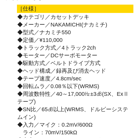
［仕様］
◆カテゴリ／カセットデッキ
◆メーカー／NAKAMICHI(ナカミチ)
◆型式／ナカミチ550
◆定価／¥110,000
◆トラック方式／4トラック2ch
◆モーター／DCサーボモーター
◆駆動方式／ベルトドライブ方式
◆ヘッド構成／録再及び消去ヘッド
◆テープ速度／4.8cm/sec
◆回転ムラ／0.08％以下(WRMS)
◆周波数特性／40～17,000㎐±3㏈(SX、ExⅡ
テープ)
◆SN比／65㏈以上(WRMS、ドルビーシステ
ムイン)
◆入力／マイク：0.2mV/600Ω
ライン：70mV/150kΩ