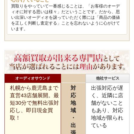
買取りをやっていて一番感じることは、「お客様のオーデ
ィオに対する思いは様々」だということです。だから、思
い出深いオーディオを譲っていただく際には「商品の価値
を正しく判断し査定する」ことを忘れないように心がけて
います。
オーディオサウンド
他社サービス
札幌から鹿児島まで
対
出張対応が遅
直営43店舗展開。最
応
く、近隣に店
短30分で無料出張対
地
舗がないこと
応し、即日現金買
域
もあり、対応
取！
・
地域が限られ
出
ている
張