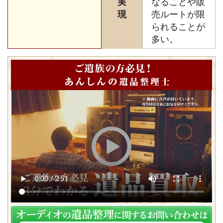
実
なることや販
現
売ルートが限
られることが
多い。