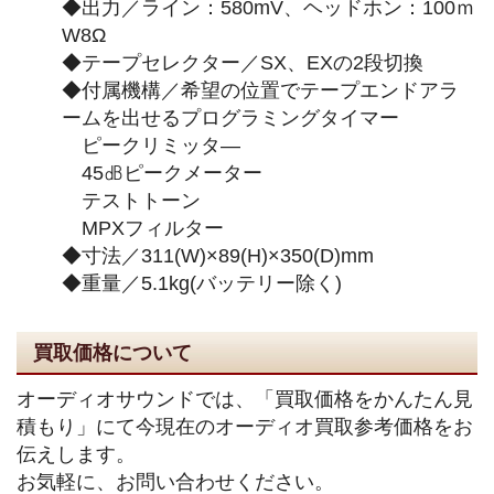
◆出力／ライン：580mV、ヘッドホン：100ｍ
W8Ω
◆テープセレクター／SX、EXの2段切換
◆付属機構／希望の位置でテープエンドアラ
ームを出せるプログラミングタイマー
ピークリミッタ―
45㏈ピークメーター
テストトーン
MPXフィルター
◆寸法／311(W)×89(H)×350(D)mm
◆重量／5.1kg(バッテリー除く)
買取価格について
オーディオサウンドでは、「買取価格をかんたん見
積もり」にて今現在のオーディオ買取参考価格をお
伝えします。
お気軽に、お問い合わせください。