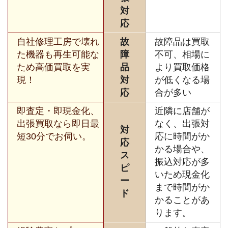
対
応
自社修理工房で壊れ
故
故障品は買取
た機器も再生可能な
障
不可、相場に
ため高価買取を実
品
より買取価格
現！
対
が低くなる場
応
合が多い
即査定・即現金化、
近隣に店舗が
出張買取なら即日最
なく、出張対
対
短30分でお伺い。
応に時間がか
応
かる場合や、
ス
振込対応が多
ピ
いため現金化
ー
まで時間がか
ド
かることがあ
ります。