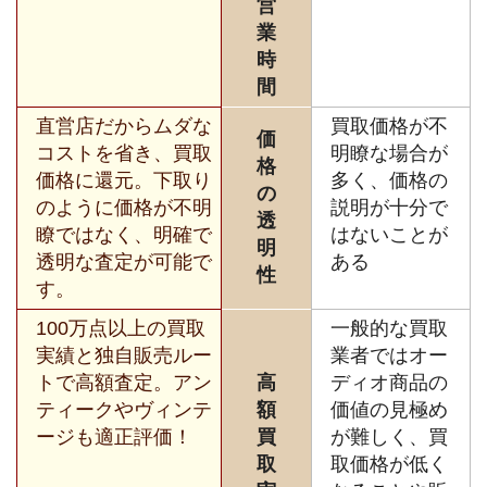
営
業
時
間
直営店だからムダな
買取価格が不
価
コストを省き、買取
明瞭な場合が
格
価格に還元。下取り
多く、価格の
の
のように価格が不明
説明が十分で
透
瞭ではなく、明確で
はないことが
明
透明な査定が可能で
ある
性
す。
100万点以上の買取
一般的な買取
実績と独自販売ルー
業者ではオー
トで高額査定。アン
高
ディオ商品の
ティークやヴィンテ
額
価値の見極め
ージも適正評価！
買
が難しく、買
取
取価格が低く