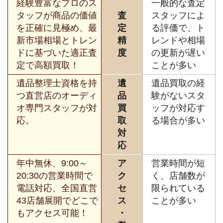
経験豊富なプロのス
一般的な査定
タッフが商品の価値
査
スタッフによ
を正確に見極め、最
定
る評価で、ト
新市場相場とトレン
精
レンドや相場
ドに基づいた適正査
度
の更新が遅い
定で高額買取！
ことが多い
遺品整理士資格を持
遺
遺品買取の経
つ直営店のオーディ
品
験がないスタ
オ専門スタッフが対
買
ッフが対応す
応。
取
る場合が多い
対
応
年中無休、9:00～
ア
営業時間が短
20:30の営業時間で
ク
く、店舗数が
電話対応、全国直営
セ
限られている
43店舗展開でどこで
ス
ことが多い
もアクセス可能！
・