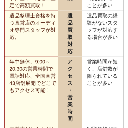
定で高額買取！
ことが多い
遺品整理士資格を持
遺
遺品買取の経
つ直営店のオーディ
品
験がないスタ
オ専門スタッフが対
買
ッフが対応す
応。
取
る場合が多い
対
応
年中無休、9:00～
ア
営業時間が短
20:30の営業時間で
ク
く、店舗数が
電話対応、全国直営
セ
限られている
43店舗展開でどこで
ス
ことが多い
もアクセス可能！
・
営
業
時
間