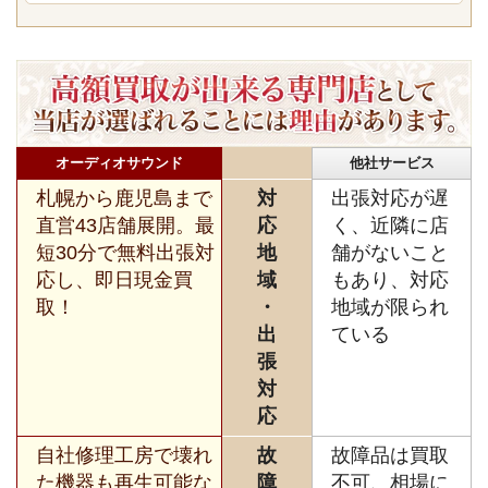
オーディオサウンド
他社サービス
札幌から鹿児島まで
対
出張対応が遅
直営43店舗展開。最
応
く、近隣に店
短30分で無料出張対
地
舗がないこと
応し、即日現金買
域
もあり、対応
取！
・
地域が限られ
出
ている
張
対
応
自社修理工房で壊れ
故
故障品は買取
た機器も再生可能な
障
不可、相場に