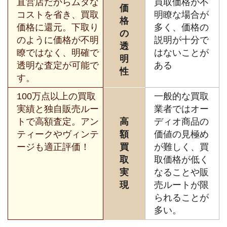
直営店だからムダな
買取価格が不
価
コストを省き、買取
明瞭な場合が
格
価格に還元。下取り
多く、価格の
の
のように価格が不明
説明が十分で
透
瞭ではなく、明確で
はないことが
明
透明な査定が可能で
ある
性
す。
100万点以上の買取
一般的な買取
実績と独自販売ルー
業者ではオー
トで高額査定。アン
高
ディオ商品の
ティークやヴィンテ
額
価値の見極め
ージも適正評価！
買
が難しく、買
取
取価格が低く
実
なることや販
現
売ルートが限
られることが
多い。