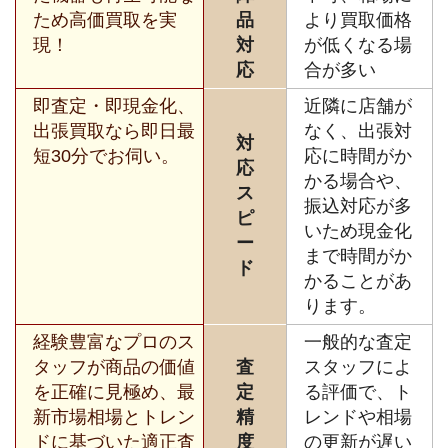
ため高価買取を実
品
より買取価格
現！
対
が低くなる場
応
合が多い
即査定・即現金化、
近隣に店舗が
出張買取なら即日最
なく、出張対
対
短30分でお伺い。
応に時間がか
応
かる場合や、
ス
振込対応が多
ピ
いため現金化
ー
まで時間がか
ド
かることがあ
ります。
経験豊富なプロのス
一般的な査定
タッフが商品の価値
査
スタッフによ
を正確に見極め、最
定
る評価で、ト
新市場相場とトレン
精
レンドや相場
ドに基づいた適正査
度
の更新が遅い