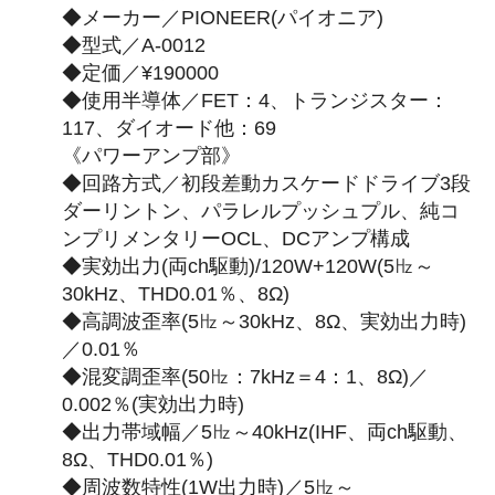
◆メーカー／PIONEER(パイオニア)
◆型式／A-0012
◆定価／¥190000
◆使用半導体／FET：4、トランジスター：
117、ダイオード他：69
《パワーアンプ部》
◆回路方式／初段差動カスケードドライブ3段
ダーリントン、パラレルプッシュプル、純コ
ンプリメンタリーOCL、DCアンプ構成
◆実効出力(両ch駆動)/120W+120W(5㎐～
30kHz、THD0.01％、8Ω)
◆高調波歪率(5㎐～30kHz、8Ω、実効出力時)
／0.01％
◆混変調歪率(50㎐：7kHz＝4：1、8Ω)／
0.002％(実効出力時)
◆出力帯域幅／5㎐～40kHz(IHF、両ch駆動、
8Ω、THD0.01％)
◆周波数特性(1W出力時)／5㎐～