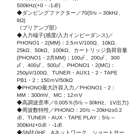
500kHz(+0・-1㏈)
◆ダンピングファクター／70(5㎐～30kHz、
8Ω)
《プリアンプ部》
◆入力端子(感度/入力インピーダンス)／
PHONO1・2(MM)：2.5ｍV/100Ω、10kΩ、
25kΩ、50kΩ、100kΩ、カートリッジ負荷容量
(PHONO1・2共MM)：100㎊、200㎊、300
㎊、400㎊、500㎊、PHONO1・2(MC)：
250μV/100Ω、TUNER・AUX1・2・TAPE
PB1・2：150ｍV/50kΩ
◆PHONO最大許容入力／PHONO1・2：
MM：300mV、MC：12ｍV
◆高調波歪率／0.005％(5㎐～30kHz、1V出力)
◆周波数特性／PHONO：20㎐～20kHz±0.2
㏈、TUNER・AUX・TAPE PLAY：5㎐～
300kHz+0㏈・-1㏈
◆SN比(IHF、Aネットワーク、ショートサー