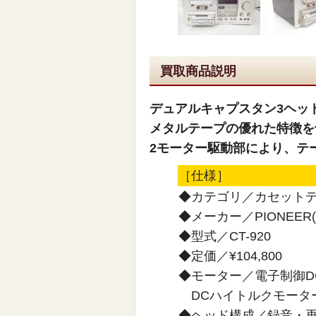
買取商品説明
デュアルキャプスタン3ヘッ
メタルテープの優れた特徴を
2モーター駆動部により、テー
［仕様］
◆カテゴリ／カセット
◆メーカー／PIONEER
◆型式／CT-920
◆定価／¥104,800
◆モーター／電子制御D
DCハイトルクモーター
◆ヘッド構成／録音・再