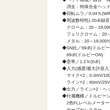
消去：特殊合金ヘッド
◆回転ムラ／0.04％(WR
◆周波数特性(-20㏈録音)
クローム：20～19,00
フェリクローム：20～1
メタル：20～19,000
◆SN比／59㏈(ドルビー
69㏈(ドルビーON)
◆歪率／1.2％(0㏈)
◆入力(感度/最大許容入
マイク×2：0.3mV/100
ライン×2：60mV/25V
◆出力／ライン×2・ヘッ
◆付属機構／ドルビーシス
2色FLレベルメーター
テープセレクター