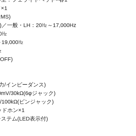
×1
MS)
／一般・LH：20㎐～17,000Hz
0㎐
9,000㎐
㎐
OFF)
力/インピーダンス)
mV/30kΩ(6φジャック)
/100kΩ(ピンジャック)
ドホン×1
テム(LED表示付)