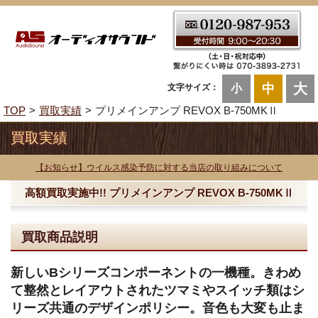
大
中
文字サイズ：
小
TOP
買取実績
プリメインアンプ REVOX B-750MKⅡ
買取実績
【お知らせ】ウイルス感染予防に対する当店の取り組みについて
高額買取実施中!! プリメインアンプ REVOX B-750MKⅡ
買取商品説明
新しいBシリーズコンポーネントの一機種。きわめ
て整然とレイアウトされたツマミやスイッチ類はシ
リーズ共通のデザインポリシー。音色も大変も止ま