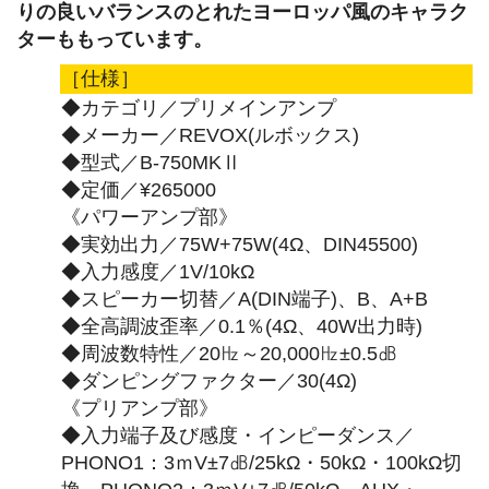
りの良いバランスのとれたヨーロッパ風のキャラク
ターももっています。
［仕様］
◆カテゴリ／プリメインアンプ
◆メーカー／REVOX(ルボックス)
◆型式／B-750MKⅡ
◆定価／¥265000
《パワーアンプ部》
◆実効出力／75W+75W(4Ω、DIN45500)
◆入力感度／1V/10kΩ
◆スピーカー切替／A(DIN端子)、B、A+B
◆全高調波歪率／0.1％(4Ω、40W出力時)
◆周波数特性／20㎐～20,000㎐±0.5㏈
◆ダンピングファクター／30(4Ω)
《プリアンプ部》
◆入力端子及び感度・インピーダンス／
PHONO1：3ｍV±7㏈/25kΩ・50kΩ・100kΩ切