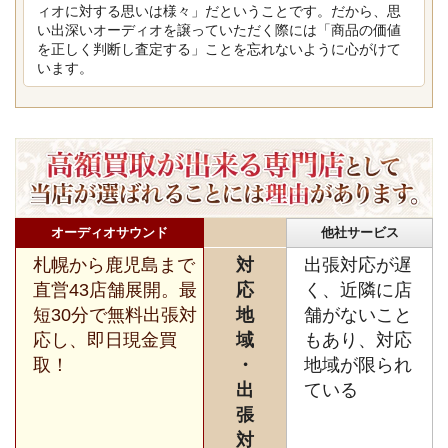
ィオに対する思いは様々」だということです。だから、思
い出深いオーディオを譲っていただく際には「商品の価値
を正しく判断し査定する」ことを忘れないように心がけて
います。
オーディオサウンド
他社サービス
札幌から鹿児島まで
対
出張対応が遅
直営43店舗展開。最
応
く、近隣に店
短30分で無料出張対
地
舗がないこと
応し、即日現金買
域
もあり、対応
取！
・
地域が限られ
出
ている
張
対