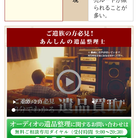
現
売ルートが限
られることが
多い。