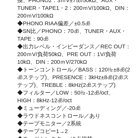
換、PHONO2：3ｍV±7㏈/50kΩ、AUX・
TUNER・TAPE1・2：200ｍV/100kΩ、DIN：
200ｍV/100kΩ
◆PHONO RIAA偏差／±0.5㏈
◆SN比／PHONO：70㏈、TUNER・AUX・
TAPE：90㏈
◆出力レベル・インピーダンス／REC OUT：
200ｍV/負荷50kΩ、PRE OUT：1V/負荷
10kΩ、DIN：200ｍV/270kΩ
◆トーンコントロール／BASS：120㎐±8㏈(2
㏈ステップ)、PRESENCE：3kHz±8㏈(2㏈ス
テップ)、TREBLE：8kHz(2㏈ステップ)
◆フィルター／LOW：50㎐-12㏈/oct、
HIGH：8kHz-12㏈/oct
◆ミューディング／-20㏈
◆ラウドネスコントロール／あり
◆テープモニター／2系統
◆テープコピー1→2