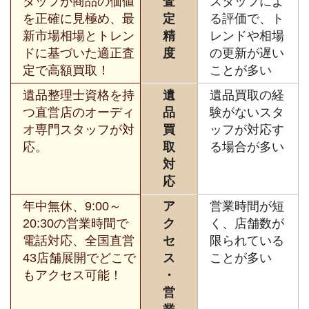
タッフが商品の価値
査
スタッフによ
を正確に見極め、最
定
る評価で、ト
新市場相場とトレン
精
レンドや相場
ドに基づいた適正査
度
の更新が遅い
定で高額買取！
ことが多い
遺品整理士資格を持
遺
遺品買取の経
つ直営店のオーディ
品
験がないスタ
オ専門スタッフが対
買
ッフが対応す
応。
取
る場合が多い
対
応
年中無休、9:00～
ア
営業時間が短
20:30の営業時間で
ク
く、店舗数が
電話対応、全国直営
セ
限られている
43店舗展開でどこで
ス
ことが多い
もアクセス可能！
・
営