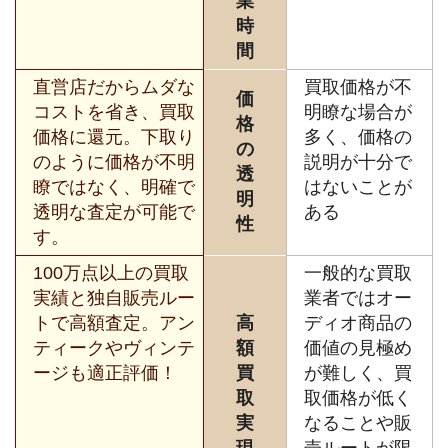
業
時
間
直営店だからムダな
買取価格が不
価
コストを省き、買取
明瞭な場合が
格
価格に還元。下取り
多く、価格の
の
のように価格が不明
説明が十分で
透
瞭ではなく、明確で
はないことが
明
透明な査定が可能で
ある
性
す。
100万点以上の買取
一般的な買取
実績と独自販売ルー
業者ではオー
トで高額査定。アン
高
ディオ商品の
ティークやヴィンテ
額
価値の見極め
ージも適正評価！
買
が難しく、買
取
取価格が低く
実
なることや販