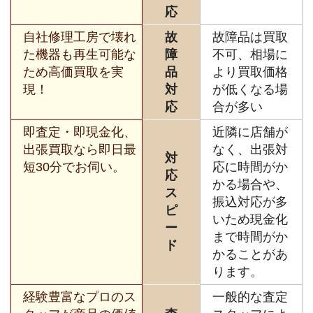
応
自社修理工房で壊れ
故
故障品は買取
た機器も再生可能な
障
不可、相場に
ため高価買取を実
品
より買取価格
現！
対
が低くなる場
応
合が多い
即査定・即現金化、
近隣に店舗が
出張買取なら即日最
なく、出張対
対
短30分でお伺い。
応に時間がか
応
かる場合や、
ス
振込対応が多
ピ
いため現金化
ー
まで時間がか
ド
かることがあ
ります。
経験豊富なプロのス
一般的な査定