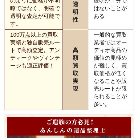
のように価格が不明
説明が十分で
透
瞭ではなく、明確で
はないことが
明
透明な査定が可能で
ある
性
す。
100万点以上の買取
一般的な買取
実績と独自販売ルー
業者ではオー
トで高額査定。アン
高
ディオ商品の
ティークやヴィンテ
額
価値の見極め
ージも適正評価！
買
が難しく、買
取
取価格が低く
実
なることや販
現
売ルートが限
られることが
多い。