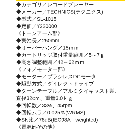
◆カテゴリ／レコードプレーヤー
◆メーカー／TECHNICS(テクニクス)
◆型式／SL-1015
◆定価／¥220000
《トーンアーム部》
◆実効長／250mm
◆オーバーハング／15ｍｍ
◆カートリッジ取付重量範囲／5～7ｇ
◆高さ調整範囲／42～62ｍｍ
《フォノモーター部》
◆モーター／ブラシレスDCモータ
◆駆動方式／ダイレクトドライブ
◆ターンテーブル／アルミダイキャスト製、
直径32cｍ、重量3.0ｋｇ
◆回転数／33⅓、45rpm
◆回転ムラ／0.025％(WRMS)
◆SN比／78dB(IEC98A weighted)
《電源部その他》