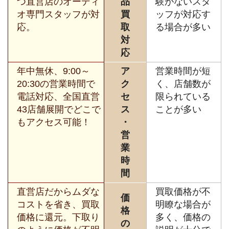
つ直営店のオーディ
品
験がないスタ
オ専門スタッフが対
買
ッフが対応す
応。
取
る場合が多い
対
応
年中無休、9:00～
ア
営業時間が短
20:30の営業時間で
ク
く、店舗数が
電話対応、全国直営
セ
限られている
43店舗展開でどこで
ス
ことが多い
もアクセス可能！
・
営
業
時
間
直営店だからムダな
買取価格が不
価
コストを省き、買取
明瞭な場合が
格
価格に還元。下取り
多く、価格の
の