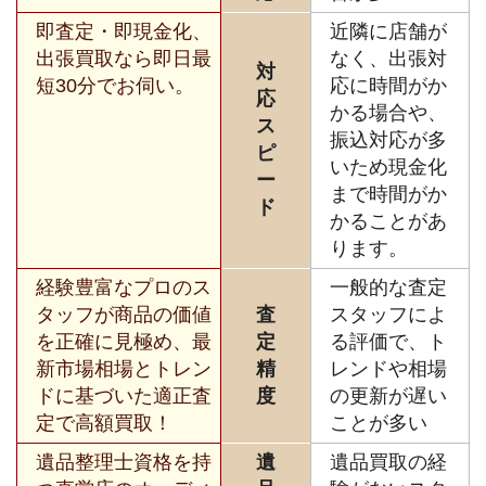
即査定・即現金化、
近隣に店舗が
出張買取なら即日最
なく、出張対
対
短30分でお伺い。
応に時間がか
応
かる場合や、
ス
振込対応が多
ピ
いため現金化
ー
まで時間がか
ド
かることがあ
ります。
経験豊富なプロのス
一般的な査定
タッフが商品の価値
査
スタッフによ
を正確に見極め、最
定
る評価で、ト
新市場相場とトレン
精
レンドや相場
ドに基づいた適正査
度
の更新が遅い
定で高額買取！
ことが多い
遺品整理士資格を持
遺
遺品買取の経