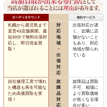
オーディオサウンド
他社サービス
札幌から鹿児島まで
対
出張対応が遅
直営43店舗展開。最
応
く、近隣に店
短30分で無料出張対
地
舗がないこと
応し、即日現金買
域
もあり、対応
取！
・
地域が限られ
出
ている
張
対
応
自社修理工房で壊れ
故
故障品は買取
た機器も再生可能な
障
不可、相場に
ため高価買取を実
品
より買取価格
現！
対
が低くなる場
応
合が多い