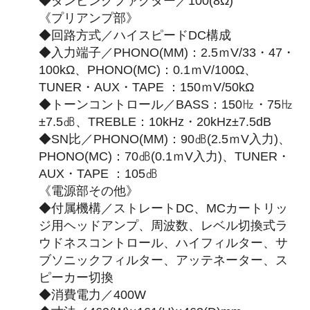
◆ダンピングファクター／100(8Ω)
《プリアンプ部》
◆回路方式／ハイスピードDC構成
◆入力端子／PHONO(MM)：2.5ｍV/33・47・
100kΩ、PHONO(MC)：0.1ｍV/100Ω、
TUNER・AUX・TAPE ：150ｍV/50kΩ
◆トーンコントロール／BASS：150㎐・75㎐
±7.5㏈、TREBLE：10kHz・20kHz±7.5dB
◆SN比／PHONO(MM)：90㏈(2.5ｍV入力)、
PHONO(MC)：70㏈(0.1ｍV入力)、TUNER・
AUX・TAPE ：105㏈
《電源部その他》
◆付属機構／ストレートDC、MCカートリッ
ジ用ヘッドアンプ、周波数、レベル切換式ラ
ウドネスコントロール、ハイフィルター、サ
ブソニックフィルター、アッテネーター、ス
ピーカー切換
◆消費電力／400W