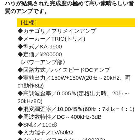
ハウが結集された完成度の極めて高い素晴らしい音
質のアンプです。
［仕様］
◆カテゴリ／プリメインアンプ
◆メーカー／TRIO(トリオ)
◆型式／KA-9900
◆定価／¥200000
《パワーアンプ部》
◆回路方式／ハイスピードDCアンプ
◆実効出力／150W+150W(20㎐～20kHz、両
ch動作8Ω)
◆高調波歪率／0.005％(定格出力時、20㎐～
20kHz8Ω)
◆混変調歪率／10.0045％(60㎐：7kHz＝4：1)
◆周波数特性／DC～400kHz-3dB
◆SN比／110㏈
◆入力端子／1V/50kΩ