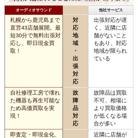
オーディオサウンド
他社サービス
札幌から鹿児島まで
対
出張対応が遅
直営43店舗展開。最
応
く、近隣に店
短30分で無料出張対
地
舗がないこと
応し、即日現金買
域
もあり、対応
取！
・
地域が限られ
出
ている
張
対
応
自社修理工房で壊れ
故
故障品は買取
た機器も再生可能な
障
不可、相場に
ため高価買取を実
品
より買取価格
現！
対
が低くなる場
応
合が多い
即査定・即現金化、
近隣に店舗が