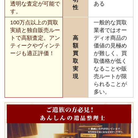
透明な査定が可能で
ある
性
す。
100万点以上の買取
一般的な買取
実績と独自販売ルー
業者ではオー
トで高額査定。アン
高
ディオ商品の
ティークやヴィンテ
額
価値の見極め
ージも適正評価！
買
が難しく、買
取
取価格が低く
実
なることや販
現
売ルートが限
られることが
多い。