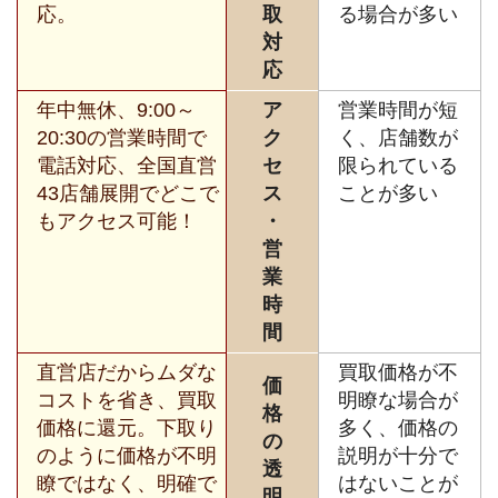
応。
取
る場合が多い
対
応
年中無休、9:00～
ア
営業時間が短
20:30の営業時間で
ク
く、店舗数が
電話対応、全国直営
セ
限られている
43店舗展開でどこで
ス
ことが多い
もアクセス可能！
・
営
業
時
間
直営店だからムダな
買取価格が不
価
コストを省き、買取
明瞭な場合が
格
価格に還元。下取り
多く、価格の
の
のように価格が不明
説明が十分で
透
瞭ではなく、明確で
はないことが
明