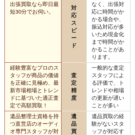
出張買取なら即日最
なく、出張対
対
短30分でお伺い。
応に時間がか
応
かる場合や、
ス
振込対応が多
ピ
いため現金化
ー
まで時間がか
ド
かることがあ
ります。
経験豊富なプロのス
一般的な査定
タッフが商品の価値
査
スタッフによ
を正確に見極め、最
定
る評価で、ト
新市場相場とトレン
精
レンドや相場
ドに基づいた適正査
度
の更新が遅い
定で高額買取！
ことが多い
遺品整理士資格を持
遺
遺品買取の経
つ直営店のオーディ
品
験がないスタ
オ専門スタッフが対
買
ッフが対応す