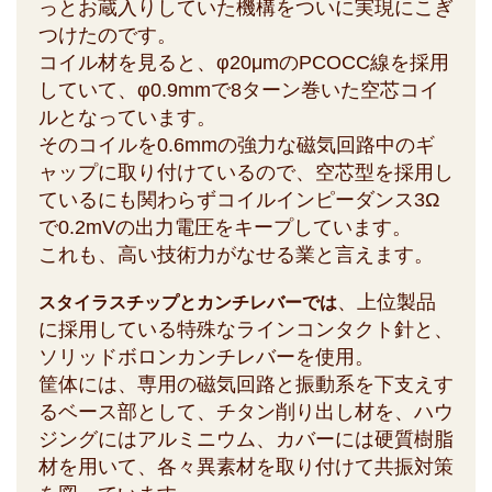
っとお蔵入りしていた機構をついに実現にこぎ
つけたのです。
コイル材を見ると、φ20μmのPCOCC線を採用
していて、φ0.9mmで8ターン巻いた空芯コイ
ルとなっています。
そのコイルを0.6mmの強力な磁気回路中のギ
ャップに取り付けているので、空芯型を採用し
ているにも関わらずコイルインピーダンス3Ω
で0.2mVの出力電圧をキープしています。
これも、高い技術力がなせる業と言えます。
、上位製品
スタイラスチップとカンチレバーでは
に採用している特殊なラインコンタクト針と、
ソリッドボロンカンチレバーを使用。
筐体には、専用の磁気回路と振動系を下支えす
るベース部として、チタン削り出し材を、ハウ
ジングにはアルミニウム、カバーには硬質樹脂
材を用いて、各々異素材を取り付けて共振対策