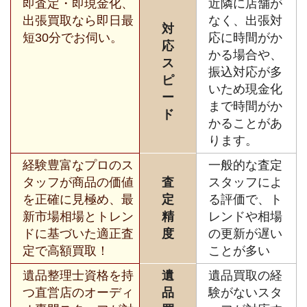
即査定・即現金化、
近隣に店舗が
出張買取なら即日最
なく、出張対
対
短30分でお伺い。
応に時間がか
応
かる場合や、
ス
振込対応が多
ピ
いため現金化
ー
まで時間がか
ド
かることがあ
ります。
経験豊富なプロのス
一般的な査定
タッフが商品の価値
査
スタッフによ
を正確に見極め、最
定
る評価で、ト
新市場相場とトレン
精
レンドや相場
ドに基づいた適正査
度
の更新が遅い
定で高額買取！
ことが多い
遺品整理士資格を持
遺
遺品買取の経
つ直営店のオーディ
品
験がないスタ