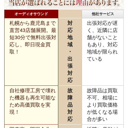
オーディオサウンド
他社サービス
札幌から鹿児島まで
対
出張対応が遅
直営43店舗展開。最
応
く、近隣に店
短30分で無料出張対
地
舗がないこと
応し、即日現金買
域
もあり、対応
取！
・
地域が限られ
出
ている
張
対
応
自社修理工房で壊れ
故
故障品は買取
た機器も再生可能な
障
不可、相場に
ため高価買取を実
品
より買取価格
現！
対
が低くなる場
応
合が多い