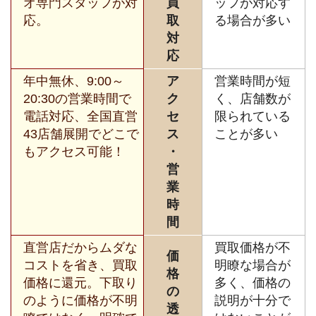
オ専門スタッフが対
買
ッフが対応す
応。
取
る場合が多い
対
応
年中無休、9:00～
ア
営業時間が短
20:30の営業時間で
ク
く、店舗数が
電話対応、全国直営
セ
限られている
43店舗展開でどこで
ス
ことが多い
もアクセス可能！
・
営
業
時
間
直営店だからムダな
買取価格が不
価
コストを省き、買取
明瞭な場合が
格
価格に還元。下取り
多く、価格の
の
のように価格が不明
説明が十分で
透