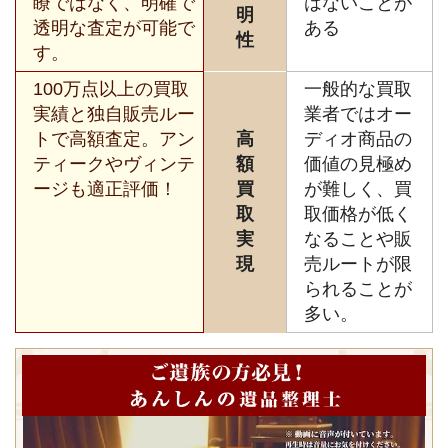
瞭ではなく、明確で
はないことが
明
透明な査定が可能で
ある
性
す。
100万点以上の買取
一般的な買取
実績と独自販売ルー
業者ではオー
トで高額査定。アン
高
ディオ商品の
ティークやヴィンテ
額
価値の見極め
ージも適正評価！
買
が難しく、買
取
取価格が低く
実
なることや販
現
売ルートが限
られることが
多い。