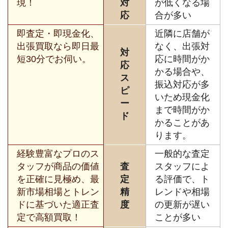
現！
対
が低くなる場
応
合が多い
即査定・即現金化、
近隣に店舗が
出張買取なら即日最
なく、出張対
対
短30分でお伺い。
応に時間がか
応
かる場合や、
ス
振込対応が多
ピ
いため現金化
ー
まで時間がか
ド
かることがあ
ります。
経験豊富なプロのス
一般的な査定
タッフが商品の価値
査
スタッフによ
を正確に見極め、最
定
る評価で、ト
新市場相場とトレン
精
レンドや相場
ドに基づいた適正査
度
の更新が遅い
定で高額買取！
ことが多い