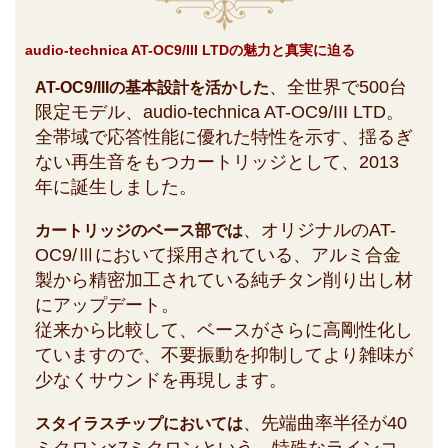
audio-technica AT-OC9/III LTDの魅力と真実に迫る
、全世界で500台
AT-OC9/IIIの基本設計を活かした
限定モデル、audio-technica AT-OC9/III LTD。
全帯域で応答性能に優れた特性を示す、揺るぎ
ない再生音をもつカートリッジとして、2013
年に誕生しました。
、オリジナルのAT-
カートリッジのベース部では
OC9/Ⅲにおいて採用されている、アルミ合金
製から精密加工されている純チタン削り出し材
にアップデート。
従来から比較して、ベースがさらに高剛性化し
ていますので、不要振動を抑制してより雑味が
少なくサウンドを再現します。
、先端曲率半径が40
スタイラスチップにおいては