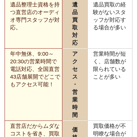
遺品整理士資格を持
遺
遺品買取の経
つ直営店のオーディ
品
験がないスタ
オ専門スタッフが対
買
ッフが対応す
応。
取
る場合が多い
対
応
年中無休、9:00～
ア
営業時間が短
20:30の営業時間で
ク
く、店舗数が
電話対応、全国直営
セ
限られている
43店舗展開でどこで
ス
ことが多い
もアクセス可能！
・
営
業
時
間
直営店だからムダな
買取価格が不
価
コストを省き、買取
明瞭な場合が