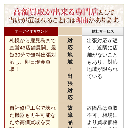
オーディオサウンド
他社サービス
札幌から鹿児島まで
対
出張対応が遅
直営43店舗展開。最
応
く、近隣に店
短30分で無料出張対
地
舗がないこと
応し、即日現金買
域
もあり、対応
取！
・
地域が限られ
出
ている
張
対
応
自社修理工房で壊れ
故
故障品は買取
た機器も再生可能な
障
不可、相場に
ため高価買取を実
品
より買取価格