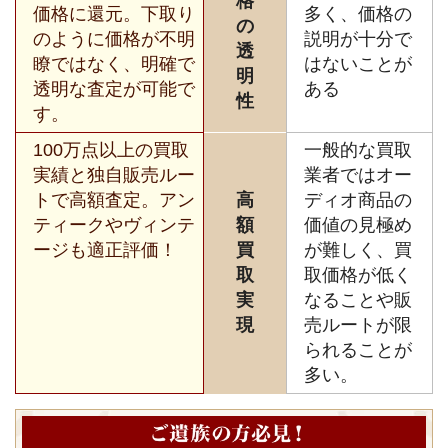
格
価格に還元。下取り
多く、価格の
の
のように価格が不明
説明が十分で
透
瞭ではなく、明確で
はないことが
明
透明な査定が可能で
ある
性
す。
100万点以上の買取
一般的な買取
実績と独自販売ルー
業者ではオー
トで高額査定。アン
高
ディオ商品の
ティークやヴィンテ
額
価値の見極め
ージも適正評価！
買
が難しく、買
取
取価格が低く
実
なることや販
現
売ルートが限
られることが
多い。