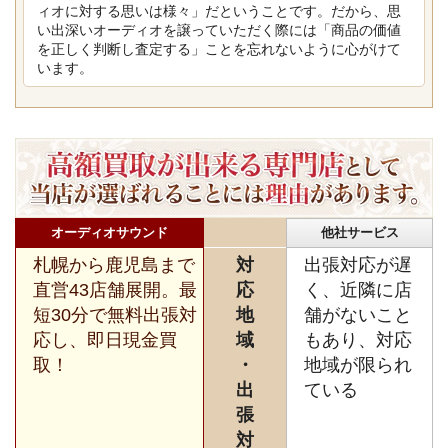
ィオに対する思いは様々」だということです。だから、思
い出深いオーディオを譲っていただく際には「商品の価値
を正しく判断し査定する」ことを忘れないように心がけて
います。
オーディオサウンド
他社サービス
札幌から鹿児島まで
対
出張対応が遅
直営43店舗展開。最
応
く、近隣に店
短30分で無料出張対
地
舗がないこと
応し、即日現金買
域
もあり、対応
取！
・
地域が限られ
出
ている
張
対