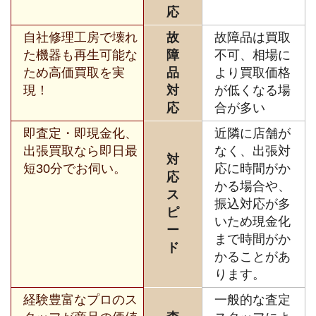
応
自社修理工房で壊れ
故
故障品は買取
た機器も再生可能な
障
不可、相場に
ため高価買取を実
品
より買取価格
現！
対
が低くなる場
応
合が多い
即査定・即現金化、
近隣に店舗が
出張買取なら即日最
なく、出張対
対
短30分でお伺い。
応に時間がか
応
かる場合や、
ス
振込対応が多
ピ
いため現金化
ー
まで時間がか
ド
かることがあ
ります。
経験豊富なプロのス
一般的な査定