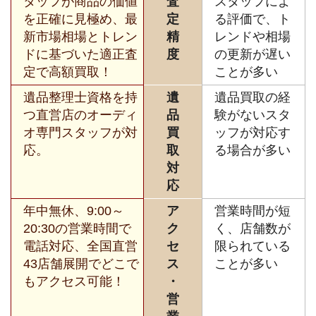
タッフが商品の価値
査
スタッフによ
を正確に見極め、最
定
る評価で、ト
新市場相場とトレン
精
レンドや相場
ドに基づいた適正査
度
の更新が遅い
定で高額買取！
ことが多い
遺品整理士資格を持
遺
遺品買取の経
つ直営店のオーディ
品
験がないスタ
オ専門スタッフが対
買
ッフが対応す
応。
取
る場合が多い
対
応
年中無休、9:00～
ア
営業時間が短
20:30の営業時間で
ク
く、店舗数が
電話対応、全国直営
セ
限られている
43店舗展開でどこで
ス
ことが多い
もアクセス可能！
・
営