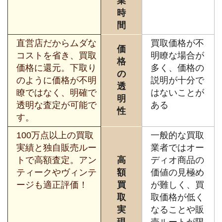
業
時
間
直営店だからムダな
買取価格が不
価
コストを省き、買取
明瞭な場合が
格
価格に還元。下取り
多く、価格の
の
のように価格が不明
説明が十分で
透
瞭ではなく、明確で
はないことが
明
透明な査定が可能で
ある
性
す。
100万点以上の買取
一般的な買取
実績と独自販売ルー
業者ではオー
トで高額査定。アン
高
ディオ商品の
ティークやヴィンテ
額
価値の見極め
ージも適正評価！
買
が難しく、買
取
取価格が低く
実
なることや販