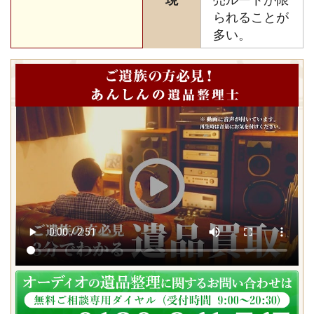
現
売ルートが限
られることが
多い。