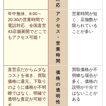
応
年中無休、9:00～
ア
営業時間が短
20:30の営業時間で
ク
く、店舗数が
電話対応、全国直営
セ
限られている
43店舗展開でどこで
ス
ことが多い
もアクセス可能！
・
営
業
時
間
直営店だからムダな
買取価格が不
価
コストを省き、買取
明瞭な場合が
格
価格に還元。下取り
多く、価格の
の
のように価格が不明
説明が十分で
透
瞭ではなく、明確で
はないことが
明
透明な査定が可能で
ある
性
す。