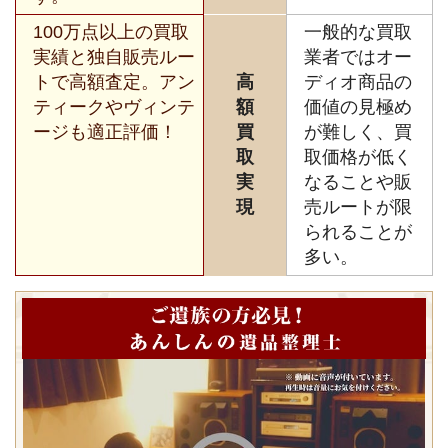
100万点以上の買取
一般的な買取
実績と独自販売ルー
業者ではオー
トで高額査定。アン
高
ディオ商品の
ティークやヴィンテ
額
価値の見極め
ージも適正評価！
買
が難しく、買
取
取価格が低く
実
なることや販
現
売ルートが限
られることが
多い。