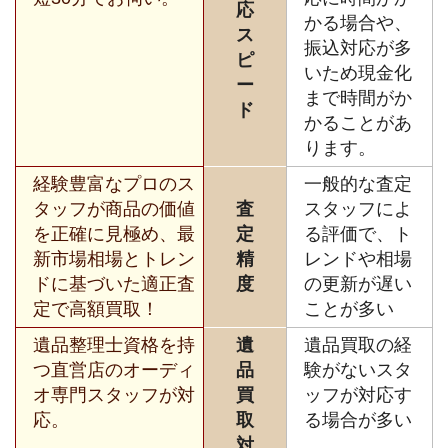
応
かる場合や、
ス
振込対応が多
ピ
いため現金化
ー
まで時間がか
ド
かることがあ
ります。
経験豊富なプロのス
一般的な査定
タッフが商品の価値
査
スタッフによ
を正確に見極め、最
定
る評価で、ト
新市場相場とトレン
精
レンドや相場
ドに基づいた適正査
度
の更新が遅い
定で高額買取！
ことが多い
遺品整理士資格を持
遺
遺品買取の経
つ直営店のオーディ
品
験がないスタ
オ専門スタッフが対
買
ッフが対応す
応。
取
る場合が多い
対