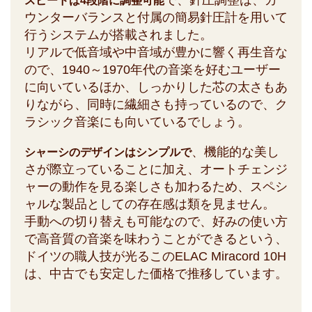
で、針圧調整は、カ
スピードは4段階に調整可能
ウンターバランスと付属の簡易針圧計を用いて
行うシステムが搭載されました。
リアルで低音域や中音域が豊かに響く再生音な
ので、1940～1970年代の音楽を好むユーザー
に向いているほか、しっかりした芯の太さもあ
りながら、同時に繊細さも持っているので、ク
ラシック音楽にも向いているでしょう。
、機能的な美し
シャーシのデザインはシンプルで
さが際立っていることに加え、オートチェンジ
ャーの動作を見る楽しさも加わるため、スペシ
ャルな製品としての存在感は類を見ません。
手動への切り替えも可能なので、好みの使い方
で高音質の音楽を味わうことができるという、
ドイツの職人技が光るこのELAC Miracord 10H
は、中古でも安定した価格で推移しています。