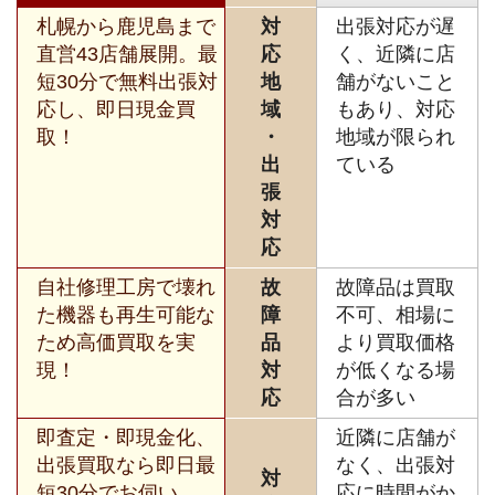
札幌から鹿児島まで
対
出張対応が遅
直営43店舗展開。最
応
く、近隣に店
短30分で無料出張対
地
舗がないこと
応し、即日現金買
域
もあり、対応
取！
・
地域が限られ
出
ている
張
対
応
自社修理工房で壊れ
故
故障品は買取
た機器も再生可能な
障
不可、相場に
ため高価買取を実
品
より買取価格
現！
対
が低くなる場
応
合が多い
即査定・即現金化、
近隣に店舗が
出張買取なら即日最
なく、出張対
対
短30分でお伺い。
応に時間がか