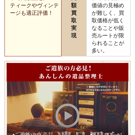
ティークやヴィンテ
額
価値の見極め
ージも適正評価！
買
が難しく、買
取
取価格が低く
実
なることや販
現
売ルートが限
られることが
多い。