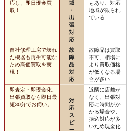
応し、即日現金買
域
もあり、対応
取！
・
地域が限られ
出
ている
張
対
応
自社修理工房で壊れ
故
故障品は買取
た機器も再生可能な
障
不可、相場に
ため高価買取を実
品
より買取価格
現！
対
が低くなる場
応
合が多い
即査定・即現金化、
近隣に店舗が
出張買取なら即日最
なく、出張対
対
短30分でお伺い。
応に時間がか
応
かる場合や、
ス
振込対応が多
ピ
いため現金化
ー