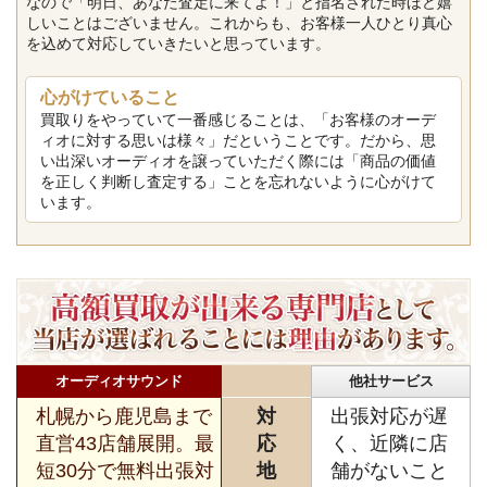
なので「明日、あなた査定に来てよ！」と指名された時ほど嬉
しいことはございません。これからも、お客様一人ひとり真心
を込めて対応していきたいと思っています。
心がけていること
買取りをやっていて一番感じることは、「お客様のオーデ
ィオに対する思いは様々」だということです。だから、思
い出深いオーディオを譲っていただく際には「商品の価値
を正しく判断し査定する」ことを忘れないように心がけて
います。
オーディオサウンド
他社サービス
札幌から鹿児島まで
対
出張対応が遅
直営43店舗展開。最
応
く、近隣に店
短30分で無料出張対
地
舗がないこと