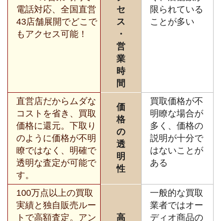
電話対応、全国直営
セ
限られている
43店舗展開でどこで
ス
ことが多い
もアクセス可能！
・
営
業
時
間
直営店だからムダな
買取価格が不
価
コストを省き、買取
明瞭な場合が
格
価格に還元。下取り
多く、価格の
の
のように価格が不明
説明が十分で
透
瞭ではなく、明確で
はないことが
明
透明な査定が可能で
ある
性
す。
100万点以上の買取
一般的な買取
実績と独自販売ルー
業者ではオー
トで高額査定。アン
高
ディオ商品の