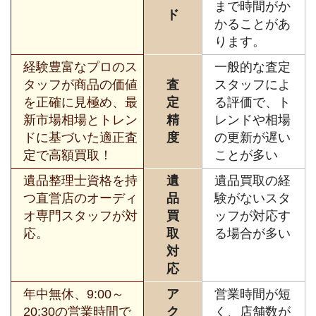
まで時間がか
ド
かることがあ
ります。
経験豊富なプロのス
一般的な査定
タッフが商品の価値
査
スタッフによ
を正確に見極め、最
定
る評価で、ト
新市場相場とトレン
精
レンドや相場
ドに基づいた適正査
度
の更新が遅い
定で高額買取！
ことが多い
遺品整理士資格を持
遺
遺品買取の経
つ直営店のオーディ
品
験がないスタ
オ専門スタッフが対
買
ッフが対応す
応。
取
る場合が多い
対
応
年中無休、9:00～
ア
営業時間が短
20:30の営業時間で
ク
く、店舗数が