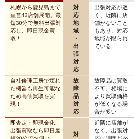
札幌から鹿児島まで
対
出張対応が遅
直営43店舗展開。最
応
く、近隣に店
短30分で無料出張対
地
舗がないこと
応し、即日現金買
域
もあり、対応
取！
・
地域が限られ
出
ている
張
対
応
自社修理工房で壊れ
故
故障品は買取
た機器も再生可能な
障
不可、相場に
ため高価買取を実
品
より買取価格
現！
対
が低くなる場
応
合が多い
即査定・即現金化、
近隣に店舗が
出張買取なら即日最
なく、出張対
対
短30分でお伺い。
応に時間がか