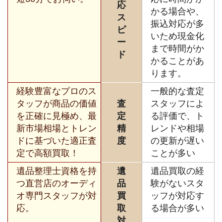
応
かる場合や、
ス
振込対応が多
ピ
いため現金化
ー
まで時間がか
ド
かることがあ
ります。
経験豊富なプロのス
一般的な査定
タッフが商品の価値
査
スタッフによ
を正確に見極め、最
定
る評価で、ト
新市場相場とトレン
精
レンドや相場
ドに基づいた適正査
度
の更新が遅い
定で高額買取！
ことが多い
遺品整理士資格を持
遺
遺品買取の経
つ直営店のオーディ
品
験がないスタ
オ専門スタッフが対
買
ッフが対応す
応。
取
る場合が多い
対