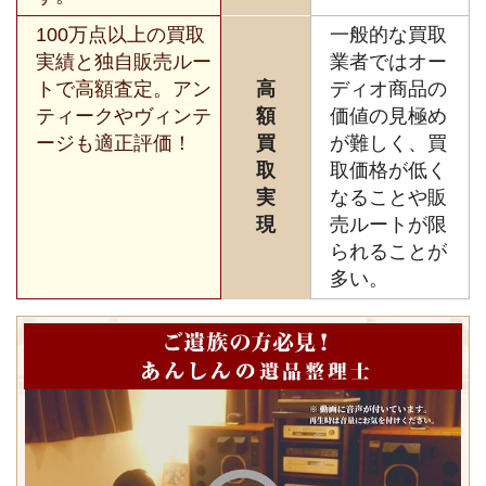
100万点以上の買取
一般的な買取
実績と独自販売ルー
業者ではオー
トで高額査定。アン
高
ディオ商品の
ティークやヴィンテ
額
価値の見極め
ージも適正評価！
買
が難しく、買
取
取価格が低く
実
なることや販
現
売ルートが限
られることが
多い。