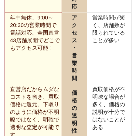
応
年中無休、9:00～
ア
営業時間が短
20:30の営業時間で
ク
く、店舗数が
電話対応、全国直営
セ
限られている
43店舗展開でどこで
ス
ことが多い
もアクセス可能！
・
営
業
時
間
直営店だからムダな
買取価格が不
価
コストを省き、買取
明瞭な場合が
格
価格に還元。下取り
多く、価格の
の
のように価格が不明
説明が十分で
透
瞭ではなく、明確で
はないことが
明
透明な査定が可能で
ある
性
す。