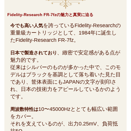
Fidelity-Research FR-7fzの魅力と真実に迫る
を誇っているFidelity-Researchの
今でも高い人気
重量級カートリッジとして、1984年に誕生し
たFidelity-Research FR-7fz。
、緻密で安定感がある点が
日本で製造されており
魅力的です。
従来はシルバーのものが多かった中で、このモ
デルはブラックを基調として落ち着いた見た目
であり、筐体表面にもJAPANの文字が刻印さ
れ、日本の技術力をアピールしているかのよう
です。
10〜45000Hzととても幅広い範囲
周波数特性は
をカバー。
それを支えているのが、出力0.25mV、負荷抵