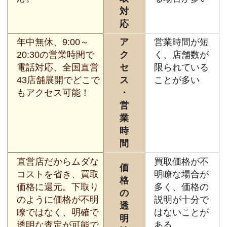
対
応
年中無休、9:00～
ア
営業時間が短
20:30の営業時間で
ク
く、店舗数が
電話対応、全国直営
セ
限られている
43店舗展開でどこで
ス
ことが多い
もアクセス可能！
・
営
業
時
間
直営店だからムダな
買取価格が不
価
コストを省き、買取
明瞭な場合が
格
価格に還元。下取り
多く、価格の
の
のように価格が不明
説明が十分で
透
瞭ではなく、明確で
はないことが
明
透明な査定が可能で
ある