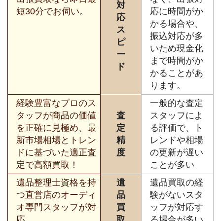
対
短30分でお伺い。
応に時間がか
応
かる場合や、
ス
振込対応が多
ピ
いため現金化
ー
まで時間がか
ド
かることがあ
ります。
経験豊富なプロのス
一般的な査定
タッフが商品の価値
査
スタッフによ
を正確に見極め、最
定
る評価で、ト
新市場相場とトレン
精
レンドや相場
ドに基づいた適正査
度
の更新が遅い
定で高額買取！
ことが多い
遺品整理士資格を持
遺
遺品買取の経
つ直営店のオーディ
品
験がないスタ
オ専門スタッフが対
買
ッフが対応す
応。
取
る場合が多い