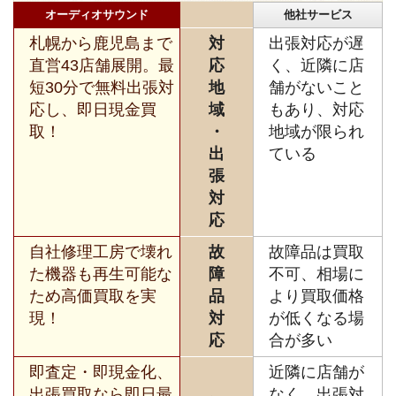
オーディオサウンド
他社サービス
札幌から鹿児島まで
対
出張対応が遅
直営43店舗展開。最
応
く、近隣に店
短30分で無料出張対
地
舗がないこと
応し、即日現金買
域
もあり、対応
取！
・
地域が限られ
出
ている
張
対
応
自社修理工房で壊れ
故
故障品は買取
た機器も再生可能な
障
不可、相場に
ため高価買取を実
品
より買取価格
現！
対
が低くなる場
応
合が多い
即査定・即現金化、
近隣に店舗が
出張買取なら即日最
なく、出張対