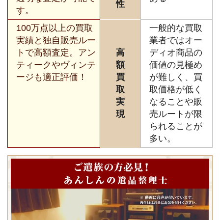
性
す。
100万点以上の買取
一般的な買取
実績と独自販売ルー
業者ではオー
トで高額査定。アン
高
ディオ商品の
ティークやヴィンテ
額
価値の見極め
ージも適正評価！
買
が難しく、買
取
取価格が低く
実
なることや販
現
売ルートが限
られることが
多い。