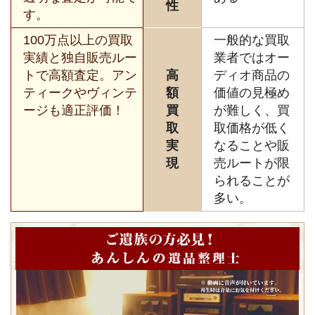
性
す。
100万点以上の買取
一般的な買取
実績と独自販売ルー
業者ではオー
トで高額査定。アン
高
ディオ商品の
ティークやヴィンテ
額
価値の見極め
ージも適正評価！
買
が難しく、買
取
取価格が低く
実
なることや販
現
売ルートが限
られることが
多い。