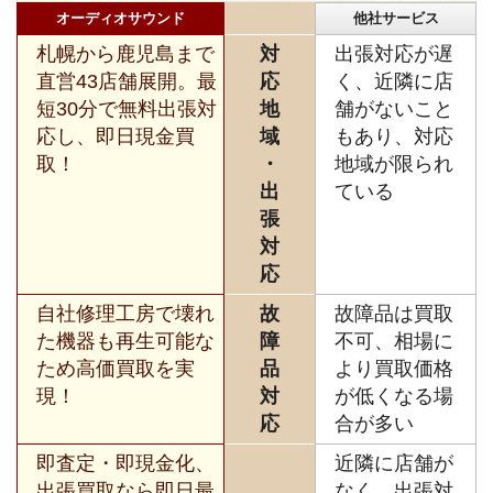
オーディオサウンド
他社サービス
札幌から鹿児島まで
対
出張対応が遅
直営43店舗展開。最
応
く、近隣に店
短30分で無料出張対
地
舗がないこと
応し、即日現金買
域
もあり、対応
取！
・
地域が限られ
出
ている
張
対
応
自社修理工房で壊れ
故
故障品は買取
た機器も再生可能な
障
不可、相場に
ため高価買取を実
品
より買取価格
現！
対
が低くなる場
応
合が多い
即査定・即現金化、
近隣に店舗が
出張買取なら即日最
なく、出張対