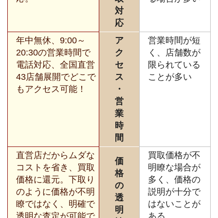
対
応
年中無休、9:00～
ア
営業時間が短
20:30の営業時間で
ク
く、店舗数が
電話対応、全国直営
セ
限られている
43店舗展開でどこで
ス
ことが多い
もアクセス可能！
・
営
業
時
間
直営店だからムダな
買取価格が不
価
コストを省き、買取
明瞭な場合が
格
価格に還元。下取り
多く、価格の
の
のように価格が不明
説明が十分で
透
瞭ではなく、明確で
はないことが
明
透明な査定が可能で
ある