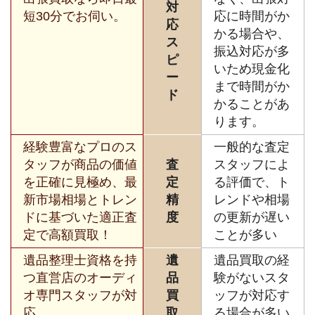
対
短30分でお伺い。
応に時間がか
応
かる場合や、
ス
振込対応が多
ピ
いため現金化
ー
まで時間がか
ド
かることがあ
ります。
経験豊富なプロのス
一般的な査定
タッフが商品の価値
査
スタッフによ
を正確に見極め、最
定
る評価で、ト
新市場相場とトレン
精
レンドや相場
ドに基づいた適正査
度
の更新が遅い
定で高額買取！
ことが多い
遺品整理士資格を持
遺
遺品買取の経
つ直営店のオーディ
品
験がないスタ
オ専門スタッフが対
買
ッフが対応す
応。
取
る場合が多い