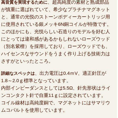
、超高純度の素材と熟成部品
高音質を実現するために
が慎重に選ばれていて、希少なプラチナマグネット
と、通常の光悦のストーンボディーカートリッジ用
に使用されている銀メッキ6N銅コイルが特徴です。
このほかにも、光悦らしい石造りのモデルを好む人
にとっては違和感があるかもしれないローズウッド
（別名紫檀）を採用しており、ローズウッドでも、
ハイセンスなサウンドをうまく作り上げる技術力は
さすがといったところ。
、出力電圧は0.4ｍV、適正針圧が
詳細なスペックは
1.8～2.0ｇ標準となっています。
内部インピーダンスとしては5.5Ω、針先形状はライ
ンコンタクト針で自重11ｇに設定されています。
コイル線材は高純度銅で、マグネットにはサマリウ
ムコバルトを使用しています。