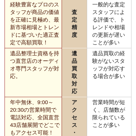
経験豊富なプロのス
一般的な査定
タッフが商品の価値
査
スタッフによ
を正確に見極め、最
定
る評価で、ト
新市場相場とトレン
精
レンドや相場
ドに基づいた適正査
度
の更新が遅い
定で高額買取！
ことが多い
遺品整理士資格を持
遺
遺品買取の経
つ直営店のオーディ
品
験がないスタ
オ専門スタッフが対
買
ッフが対応す
応。
取
る場合が多い
対
応
年中無休、9:00～
ア
営業時間が短
20:30の営業時間で
ク
く、店舗数が
電話対応、全国直営
セ
限られている
43店舗展開でどこで
ス
ことが多い
もアクセス可能！
・