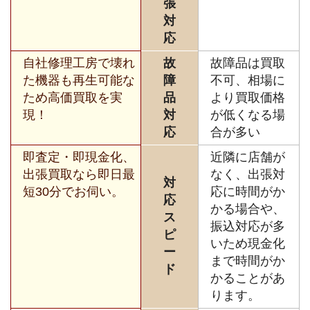
張
対
応
自社修理工房で壊れ
故
故障品は買取
た機器も再生可能な
障
不可、相場に
ため高価買取を実
品
より買取価格
現！
対
が低くなる場
応
合が多い
即査定・即現金化、
近隣に店舗が
出張買取なら即日最
なく、出張対
対
短30分でお伺い。
応に時間がか
応
かる場合や、
ス
振込対応が多
ピ
いため現金化
ー
まで時間がか
ド
かることがあ
ります。