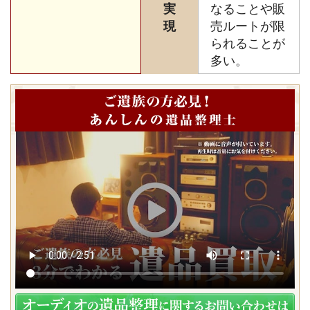
実
なることや販
現
売ルートが限
られることが
多い。