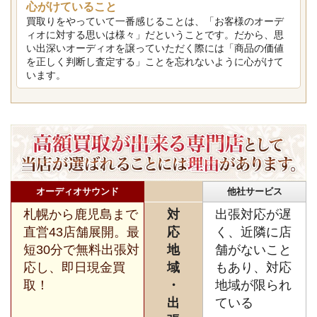
心がけていること
買取りをやっていて一番感じることは、「お客様のオーデ
ィオに対する思いは様々」だということです。だから、思
い出深いオーディオを譲っていただく際には「商品の価値
を正しく判断し査定する」ことを忘れないように心がけて
います。
オーディオサウンド
他社サービス
札幌から鹿児島まで
対
出張対応が遅
直営43店舗展開。最
応
く、近隣に店
短30分で無料出張対
地
舗がないこと
応し、即日現金買
域
もあり、対応
取！
・
地域が限られ
出
ている