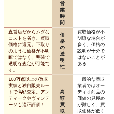
営
業
時
間
直営店だからムダな
買取価格が不
価
コストを省き、買取
明瞭な場合が
格
価格に還元。下取り
多く、価格の
の
のように価格が不明
説明が十分で
透
瞭ではなく、明確で
はないことが
明
透明な査定が可能で
ある
性
す。
100万点以上の買取
一般的な買取
実績と独自販売ルー
業者ではオー
トで高額査定。アン
高
ディオ商品の
ティークやヴィンテ
額
価値の見極め
ージも適正評価！
買
が難しく、買
取
取価格が低く