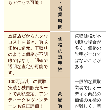
もアクセス可能！
・
営
業
時
間
直営店だからムダな
買取価格が不
価
コストを省き、買取
明瞭な場合が
格
価格に還元。下取り
多く、価格の
の
のように価格が不明
説明が十分で
透
瞭ではなく、明確で
はないことが
明
透明な査定が可能で
ある
性
す。
100万点以上の買取
一般的な買取
実績と独自販売ルー
業者ではオー
トで高額査定。アン
高
ディオ商品の
ティークやヴィンテ
額
価値の見極め
ージも適正評価！
買
が難しく、買