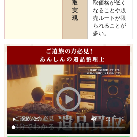
取
取価格が低く
実
なることや販
現
売ルートが限
られることが
多い。