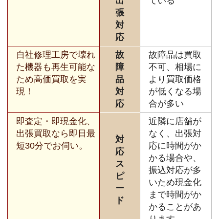
出
ている
張
対
応
自社修理工房で壊れ
故
故障品は買取
た機器も再生可能な
障
不可、相場に
ため高価買取を実
品
より買取価格
現！
対
が低くなる場
応
合が多い
即査定・即現金化、
近隣に店舗が
出張買取なら即日最
なく、出張対
対
短30分でお伺い。
応に時間がか
応
かる場合や、
ス
振込対応が多
ピ
いため現金化
ー
まで時間がか
ド
かることがあ