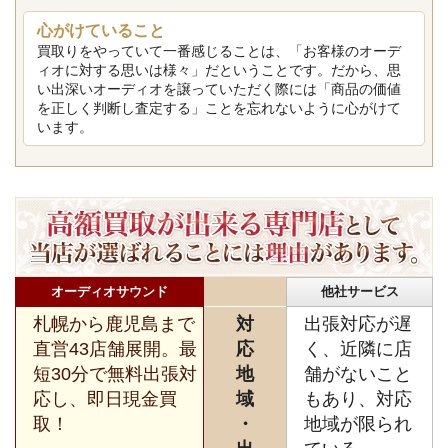
心がけていること
買取りをやっていて一番感じることは、「お客様のオーデ
ィオに対する思いは様々」だということです。だから、思
い出深いオーディオを譲っていただく際には「商品の価値
を正しく判断し査定する」ことを忘れないように心がけて
います。
オーディオサウンド
他社サービス
札幌から鹿児島まで
対
出張対応が遅
直営43店舗展開。最
応
く、近隣に店
短30分で無料出張対
地
舗がないこと
応し、即日現金買
域
もあり、対応
取！
・
地域が限られ