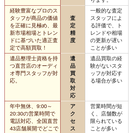
ります。
経験豊富なプロのス
一般的な査定
タッフが商品の価値
査
スタッフによ
を正確に見極め、最
定
る評価で、ト
新市場相場とトレン
精
レンドや相場
ドに基づいた適正査
度
の更新が遅い
定で高額買取！
ことが多い
遺品整理士資格を持
遺
遺品買取の経
つ直営店のオーディ
品
験がないスタ
オ専門スタッフが対
買
ッフが対応す
応。
取
る場合が多い
対
応
年中無休、9:00～
ア
営業時間が短
20:30の営業時間で
ク
く、店舗数が
電話対応、全国直営
セ
限られている
43店舗展開でどこで
ス
ことが多い