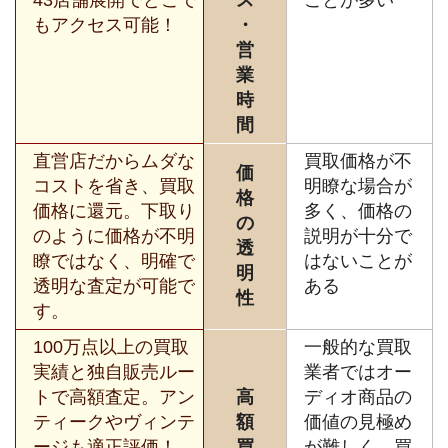
43店舗展開でどこで
ス
ことが多い
もアクセス可能！
・
営
業
時
間
直営店だからムダな
買取価格が不
価
コストを省き、買取
明瞭な場合が
格
価格に還元。下取り
多く、価格の
の
のように価格が不明
説明が十分で
透
瞭ではなく、明確で
はないことが
明
透明な査定が可能で
ある
性
す。
100万点以上の買取
一般的な買取
実績と独自販売ルー
業者ではオー
トで高額査定。アン
高
ディオ商品の
ティークやヴィンテ
額
価値の見極め
ージも適正評価！
買
が難しく、買