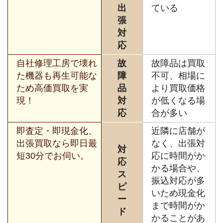
出
ている
張
対
応
自社修理工房で壊れ
故
故障品は買取
た機器も再生可能な
障
不可、相場に
ため高価買取を実
品
より買取価格
現！
対
が低くなる場
応
合が多い
即査定・即現金化、
近隣に店舗が
出張買取なら即日最
なく、出張対
対
短30分でお伺い。
応に時間がか
応
かる場合や、
ス
振込対応が多
ピ
いため現金化
ー
まで時間がか
ド
かることがあ