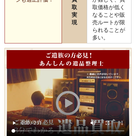
取
取価格が低く
実
なることや販
現
売ルートが限
られることが
多い。