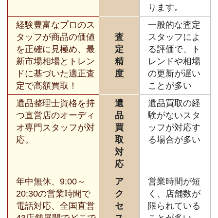
ります。
経験豊富なプロのス
一般的な査定
タッフが商品の価値
査
スタッフによ
を正確に見極め、最
定
る評価で、ト
新市場相場とトレン
精
レンドや相場
ドに基づいた適正査
度
の更新が遅い
定で高額買取！
ことが多い
遺品整理士資格を持
遺
遺品買取の経
つ直営店のオーディ
品
験がないスタ
オ専門スタッフが対
買
ッフが対応す
応。
取
る場合が多い
対
応
年中無休、9:00～
ア
営業時間が短
20:30の営業時間で
ク
く、店舗数が
電話対応、全国直営
セ
限られている