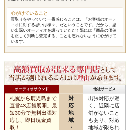
心がけていること
買取りをやっていて一番感じることは、「お客様のオーデ
ィオに対する思いは様々」だということです。だから、思
い出深いオーディオを譲っていただく際には「商品の価値
を正しく判断し査定する」ことを忘れないように心がけて
います。
オーディオサウンド
他社サービス
札幌から鹿児島まで
対
出張対応が遅
直営43店舗展開。最
応
く、近隣に店
短30分で無料出張対
地
舗がないこと
応し、即日現金買
域
もあり、対応
取！
・
地域が限られ