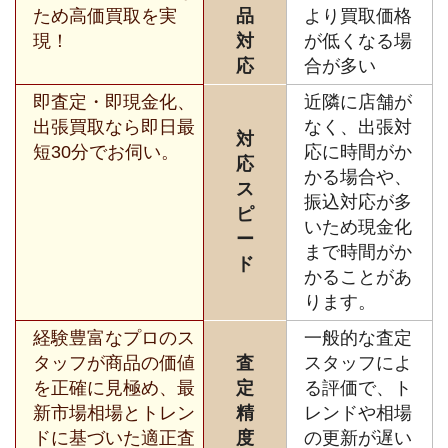
ため高価買取を実
品
より買取価格
現！
対
が低くなる場
応
合が多い
即査定・即現金化、
近隣に店舗が
出張買取なら即日最
なく、出張対
対
短30分でお伺い。
応に時間がか
応
かる場合や、
ス
振込対応が多
ピ
いため現金化
ー
まで時間がか
ド
かることがあ
ります。
経験豊富なプロのス
一般的な査定
タッフが商品の価値
査
スタッフによ
を正確に見極め、最
定
る評価で、ト
新市場相場とトレン
精
レンドや相場
ドに基づいた適正査
度
の更新が遅い