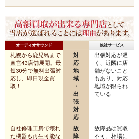
オーディオサウンド
他社サービス
札幌から鹿児島まで
対
出張対応が遅
直営43店舗展開。最
応
く、近隣に店
短30分で無料出張対
地
舗がないこと
応し、即日現金買
域
もあり、対応
取！
・
地域が限られ
出
ている
張
対
応
自社修理工房で壊れ
故
故障品は買取
た機器も再生可能な
障
不可、相場に