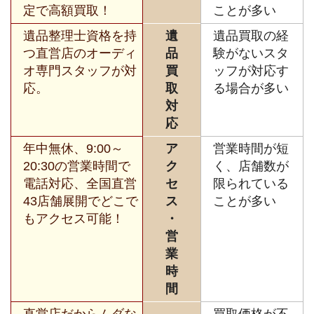
定で高額買取！
ことが多い
遺品整理士資格を持
遺
遺品買取の経
つ直営店のオーディ
品
験がないスタ
オ専門スタッフが対
買
ッフが対応す
応。
取
る場合が多い
対
応
年中無休、9:00～
ア
営業時間が短
20:30の営業時間で
ク
く、店舗数が
電話対応、全国直営
セ
限られている
43店舗展開でどこで
ス
ことが多い
もアクセス可能！
・
営
業
時
間