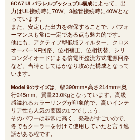
によって、出
6CA7 ULパラレルプッシュプル構成
力はUL接続時に70W、3極管接続時に40Wとな
っています。
また、安定した出力を確保することで、パフォ
ーマンスも常に一定である点も魅力的です。
他にも、アクティブ型低域フィルター、クロス
オーバーNF回路、位相補正、位相切替、シリ
コンダイオードによる倍電圧整流方式電源回路
など、当時としてはかなり攻めた構成となって
います。
、幅390mm×高さ214mm×奥
Model 9のサイズは
行245mm、質量23.0Kgとなっています。高級
感溢れるカラーリングが印象的で、高いインテ
リア性も人気の要因の1つでしょう。
そのパワーは非常に高く、発熱がすごいので、
冬でもクーラーを付けて使用していたと言う逸
話がある程です。