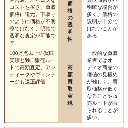
直営店だからムダな
買取価格が不
価
コストを省き、買取
明瞭な場合が
格
価格に還元。下取り
多く、価格の
の
のように価格が不明
説明が十分で
透
瞭ではなく、明確で
はないことが
明
透明な査定が可能で
ある
性
す。
100万点以上の買取
一般的な買取
実績と独自販売ルー
業者ではオー
トで高額査定。アン
高
ディオ商品の
ティークやヴィンテ
額
価値の見極め
ージも適正評価！
買
が難しく、買
取
取価格が低く
実
なることや販
現
売ルートが限
られることが
多い。