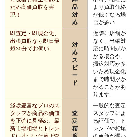
ため高価買取を実
品
より買取価格
現！
対
が低くなる場
応
合が多い
即査定・即現金化、
近隣に店舗が
出張買取なら即日最
なく、出張対
対
短30分でお伺い。
応に時間がか
応
かる場合や、
ス
振込対応が多
ピ
いため現金化
ー
まで時間がか
ド
かることがあ
ります。
経験豊富なプロのス
一般的な査定
タッフが商品の価値
査
スタッフによ
を正確に見極め、最
定
る評価で、ト
新市場相場とトレン
精
レンドや相場
ドに基づいた適正査
度
の更新が遅い