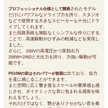
されたモデル
プロフェッショナル仕様として開発
だけにパワフルなドライブ力を誇り、スタジオ
などで使用する大きなスピーカーも十分にドラ
イブしてくれます。
また回路系統も無駄なくシンプルな作りにする
ことで、高速駆動やひずみの軽減などを実現し
ました。
さらに、100Vの高電圧かつ実効出力
256W×2/8Ωと大出力を誇り、力強い駆動が可
能です。
出ており、迫力
P510Mの音はそのパワーが前面に
を直に感じることができます。
また空間に広く響き渡るスケールや重厚感も感
じさせ、ダイナミックな音に包まれる感覚を味
わえるでしょう。
それだけではなく、艶がありクセがない音を奏