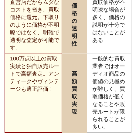
直営店だからムダな
買取価格が不
価
コストを省き、買取
明瞭な場合が
格
価格に還元。下取り
多く、価格の
の
のように価格が不明
説明が十分で
透
瞭ではなく、明確で
はないことが
明
透明な査定が可能で
ある
性
す。
100万点以上の買取
一般的な買取
実績と独自販売ルー
業者ではオー
トで高額査定。アン
高
ディオ商品の
ティークやヴィンテ
額
価値の見極め
ージも適正評価！
買
が難しく、買
取
取価格が低く
実
なることや販
現
売ルートが限
られることが
多い。