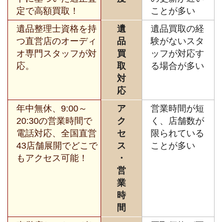
定で高額買取！
ことが多い
遺品整理士資格を持
遺
遺品買取の経
つ直営店のオーディ
品
験がないスタ
オ専門スタッフが対
買
ッフが対応す
応。
取
る場合が多い
対
応
年中無休、9:00～
ア
営業時間が短
20:30の営業時間で
ク
く、店舗数が
電話対応、全国直営
セ
限られている
43店舗展開でどこで
ス
ことが多い
もアクセス可能！
・
営
業
時
間