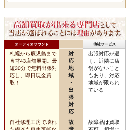
オーディオサウンド
他社サービス
札幌から鹿児島まで
対
出張対応が遅
直営43店舗展開。最
応
く、近隣に店
短30分で無料出張対
地
舗がないこと
応し、即日現金買
域
もあり、対応
取！
・
地域が限られ
出
ている
張
対
応
自社修理工房で壊れ
故
故障品は買取
た機器も再生可能な
障
不可、相場に