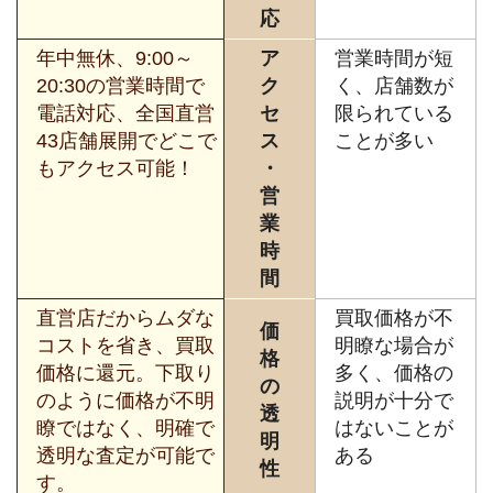
応
年中無休、9:00～
ア
営業時間が短
20:30の営業時間で
ク
く、店舗数が
電話対応、全国直営
セ
限られている
43店舗展開でどこで
ス
ことが多い
もアクセス可能！
・
営
業
時
間
直営店だからムダな
買取価格が不
価
コストを省き、買取
明瞭な場合が
格
価格に還元。下取り
多く、価格の
の
のように価格が不明
説明が十分で
透
瞭ではなく、明確で
はないことが
明
透明な査定が可能で
ある
性
す。