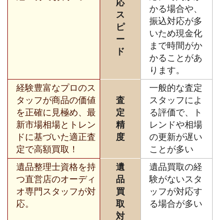
応
かる場合や、
ス
振込対応が多
ピ
いため現金化
ー
まで時間がか
ド
かることがあ
ります。
経験豊富なプロのス
一般的な査定
タッフが商品の価値
査
スタッフによ
を正確に見極め、最
定
る評価で、ト
新市場相場とトレン
精
レンドや相場
ドに基づいた適正査
度
の更新が遅い
定で高額買取！
ことが多い
遺品整理士資格を持
遺
遺品買取の経
つ直営店のオーディ
品
験がないスタ
オ専門スタッフが対
買
ッフが対応す
応。
取
る場合が多い
対