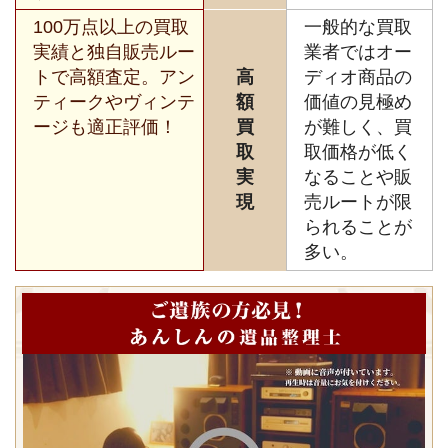
100万点以上の買取
一般的な買取
実績と独自販売ルー
業者ではオー
トで高額査定。アン
高
ディオ商品の
ティークやヴィンテ
額
価値の見極め
ージも適正評価！
買
が難しく、買
取
取価格が低く
実
なることや販
現
売ルートが限
られることが
多い。