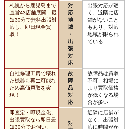
札幌から鹿児島まで
対
出張対応が遅
直営43店舗展開。最
応
く、近隣に店
短30分で無料出張対
地
舗がないこと
応し、即日現金買
域
もあり、対応
取！
・
地域が限られ
出
ている
張
対
応
自社修理工房で壊れ
故
故障品は買取
た機器も再生可能な
障
不可、相場に
ため高価買取を実
品
より買取価格
現！
対
が低くなる場
応
合が多い
即査定・即現金化、
近隣に店舗が
出張買取なら即日最
なく、出張対
対
短30分でお伺い。
応に時間がか