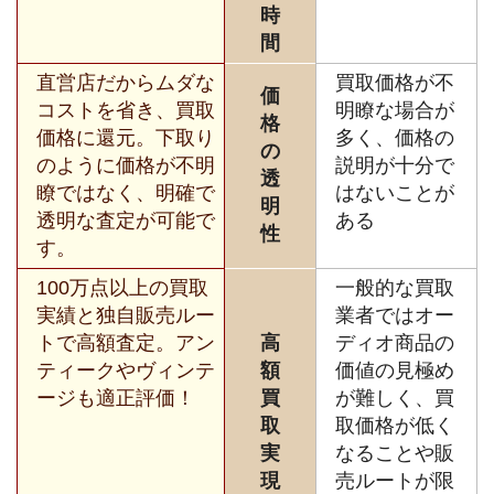
時
間
直営店だからムダな
買取価格が不
価
コストを省き、買取
明瞭な場合が
格
価格に還元。下取り
多く、価格の
の
のように価格が不明
説明が十分で
透
瞭ではなく、明確で
はないことが
明
透明な査定が可能で
ある
性
す。
100万点以上の買取
一般的な買取
実績と独自販売ルー
業者ではオー
トで高額査定。アン
高
ディオ商品の
ティークやヴィンテ
額
価値の見極め
ージも適正評価！
買
が難しく、買
取
取価格が低く
実
なることや販
現
売ルートが限