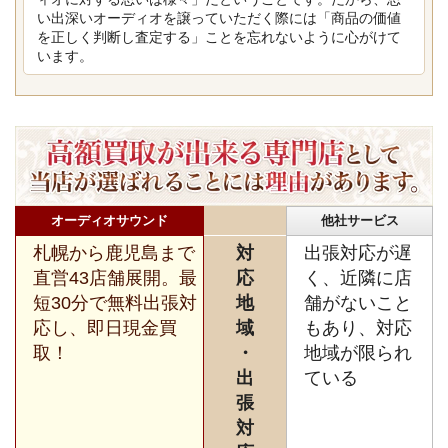
い出深いオーディオを譲っていただく際には「商品の価値
を正しく判断し査定する」ことを忘れないように心がけて
います。
オーディオサウンド
他社サービス
札幌から鹿児島まで
対
出張対応が遅
直営43店舗展開。最
応
く、近隣に店
短30分で無料出張対
地
舗がないこと
応し、即日現金買
域
もあり、対応
取！
・
地域が限られ
出
ている
張
対