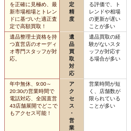
を正確に見極め、最
定
る評価で、ト
新市場相場とトレン
精
レンドや相場
ドに基づいた適正査
度
の更新が遅い
定で高額買取！
ことが多い
遺品整理士資格を持
遺
遺品買取の経
つ直営店のオーディ
品
験がないスタ
オ専門スタッフが対
買
ッフが対応す
応。
取
る場合が多い
対
応
年中無休、9:00～
ア
営業時間が短
20:30の営業時間で
ク
く、店舗数が
電話対応、全国直営
セ
限られている
43店舗展開でどこで
ス
ことが多い
もアクセス可能！
・
営
業