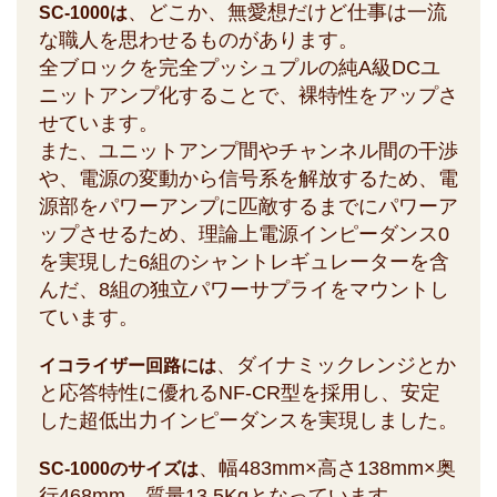
、どこか、無愛想だけど仕事は一流
SC-1000は
な職人を思わせるものがあります。
全ブロックを完全プッシュプルの純A級DCユ
ニットアンプ化することで、裸特性をアップさ
せています。
また、ユニットアンプ間やチャンネル間の干渉
や、電源の変動から信号系を解放するため、電
源部をパワーアンプに匹敵するまでにパワーア
ップさせるため、理論上電源インピーダンス0
を実現した6組のシャントレギュレーターを含
んだ、8組の独立パワーサプライをマウントし
ています。
、ダイナミックレンジとか
イコライザー回路には
と応答特性に優れるNF-CR型を採用し、安定
した超低出力インピーダンスを実現しました。
、幅483mm×高さ138mm×奥
SC-1000のサイズは
行468mm、質量13.5Kgとなっています。