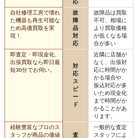
応
自社修理工房で壊れ
故
故障品は買取
た機器も再生可能な
障
不可、相場に
ため高価買取を実
品
より買取価格
現！
対
が低くなる場
応
合が多い
即査定・即現金化、
近隣に店舗が
出張買取なら即日最
なく、出張対
対
短30分でお伺い。
応に時間がか
応
かる場合や、
ス
振込対応が多
ピ
いため現金化
ー
まで時間がか
ド
かることがあ
ります。
経験豊富なプロのス
一般的な査定
タッフが商品の価値
査
スタッフによ