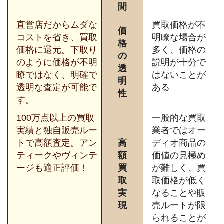
間
直営店だからムダな
買取価格が不
価
コストを省き、買取
明瞭な場合が
格
価格に還元。下取り
多く、価格の
の
のように価格が不明
説明が十分で
透
瞭ではなく、明確で
はないことが
明
透明な査定が可能で
ある
性
す。
100万点以上の買取
一般的な買取
実績と独自販売ルー
業者ではオー
トで高額査定。アン
高
ディオ商品の
ティークやヴィンテ
額
価値の見極め
ージも適正評価！
買
が難しく、買
取
取価格が低く
実
なることや販
現
売ルートが限
られることが