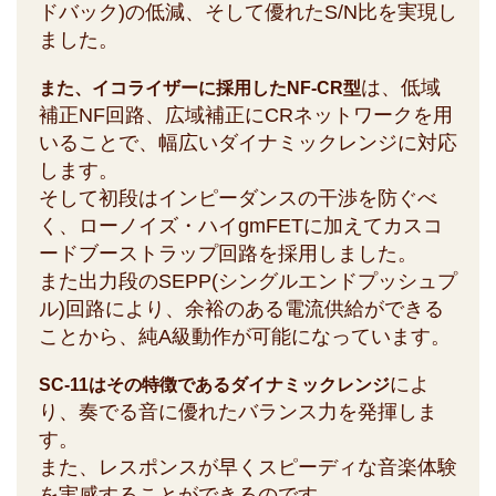
ドバック)の低減、そして優れたS/N比を実現し
ました。
は、低域
また、イコライザーに採用したNF-CR型
補正NF回路、広域補正にCRネットワークを用
いることで、幅広いダイナミックレンジに対応
します。
そして初段はインピーダンスの干渉を防ぐべ
く、ローノイズ・ハイgmFETに加えてカスコ
ードブーストラップ回路を採用しました。
また出力段のSEPP(シングルエンドプッシュプ
ル)回路により、余裕のある電流供給ができる
ことから、純A級動作が可能になっています。
によ
SC-11はその特徴であるダイナミックレンジ
り、奏でる音に優れたバランス力を発揮しま
す。
また、レスポンスが早くスピーディな音楽体験
を実感することができるのです。