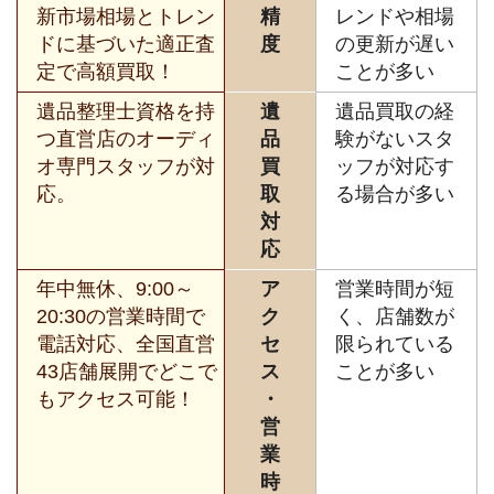
新市場相場とトレン
精
レンドや相場
ドに基づいた適正査
度
の更新が遅い
定で高額買取！
ことが多い
遺品整理士資格を持
遺
遺品買取の経
つ直営店のオーディ
品
験がないスタ
オ専門スタッフが対
買
ッフが対応す
応。
取
る場合が多い
対
応
年中無休、9:00～
ア
営業時間が短
20:30の営業時間で
ク
く、店舗数が
電話対応、全国直営
セ
限られている
43店舗展開でどこで
ス
ことが多い
もアクセス可能！
・
営
業
時