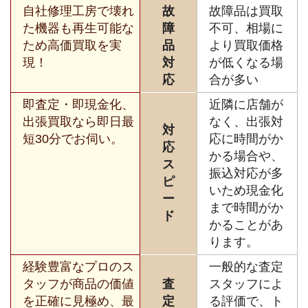
自社修理工房で壊れ
故
故障品は買取
た機器も再生可能な
障
不可、相場に
ため高価買取を実
品
より買取価格
現！
対
が低くなる場
応
合が多い
即査定・即現金化、
近隣に店舗が
出張買取なら即日最
なく、出張対
対
短30分でお伺い。
応に時間がか
応
かる場合や、
ス
振込対応が多
ピ
いため現金化
ー
まで時間がか
ド
かることがあ
ります。
経験豊富なプロのス
一般的な査定
タッフが商品の価値
査
スタッフによ
を正確に見極め、最
定
る評価で、ト