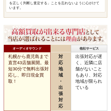
を正しく判断し査定する」ことを忘れないように心がけて
います。
オーディオサウンド
他社サービス
札幌から鹿児島まで
対
出張対応が遅
直営43店舗展開。最
応
く、近隣に店
短30分で無料出張対
地
舗がないこと
応し、即日現金買
域
もあり、対応
取！
・
地域が限られ
出
ている
張
対
応