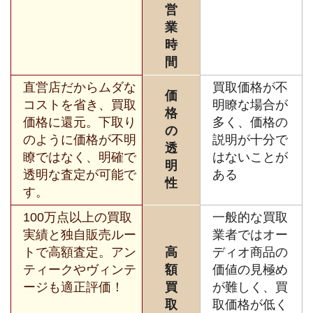
営
業
時
間
直営店だからムダな
買取価格が不
価
コストを省き、買取
明瞭な場合が
格
価格に還元。下取り
多く、価格の
の
のように価格が不明
説明が十分で
透
瞭ではなく、明確で
はないことが
明
透明な査定が可能で
ある
性
す。
100万点以上の買取
一般的な買取
実績と独自販売ルー
業者ではオー
トで高額査定。アン
高
ディオ商品の
ティークやヴィンテ
額
価値の見極め
ージも適正評価！
買
が難しく、買
取
取価格が低く