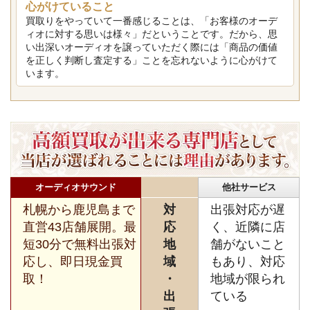
心がけていること
買取りをやっていて一番感じることは、「お客様のオーデ
ィオに対する思いは様々」だということです。だから、思
い出深いオーディオを譲っていただく際には「商品の価値
を正しく判断し査定する」ことを忘れないように心がけて
います。
オーディオサウンド
他社サービス
札幌から鹿児島まで
対
出張対応が遅
直営43店舗展開。最
応
く、近隣に店
短30分で無料出張対
地
舗がないこと
応し、即日現金買
域
もあり、対応
取！
・
地域が限られ
出
ている