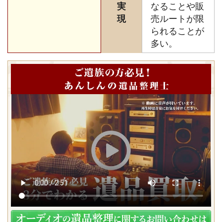
実
なることや販
現
売ルートが限
られることが
多い。