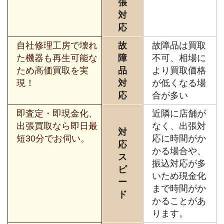
張
対
応
自社修理工房で壊れ
故
故障品は買取
た機器も再生可能な
障
不可、相場に
ため高価買取を実
品
より買取価格
現！
対
が低くなる場
応
合が多い
即査定・即現金化、
近隣に店舗が
出張買取なら即日最
なく、出張対
対
短30分でお伺い。
応に時間がか
応
かる場合や、
ス
振込対応が多
ピ
いため現金化
ー
まで時間がか
ド
かることがあ
ります。