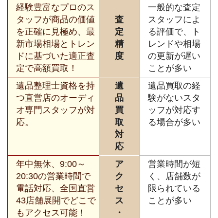
経験豊富なプロのス
一般的な査定
タッフが商品の価値
査
スタッフによ
を正確に見極め、最
定
る評価で、ト
新市場相場とトレン
精
レンドや相場
ドに基づいた適正査
度
の更新が遅い
定で高額買取！
ことが多い
遺品整理士資格を持
遺
遺品買取の経
つ直営店のオーディ
品
験がないスタ
オ専門スタッフが対
買
ッフが対応す
応。
取
る場合が多い
対
応
年中無休、9:00～
ア
営業時間が短
20:30の営業時間で
ク
く、店舗数が
電話対応、全国直営
セ
限られている
43店舗展開でどこで
ス
ことが多い
もアクセス可能！
・