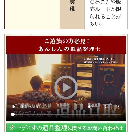
実
なることや販
現
売ルートが限
られることが
多い。