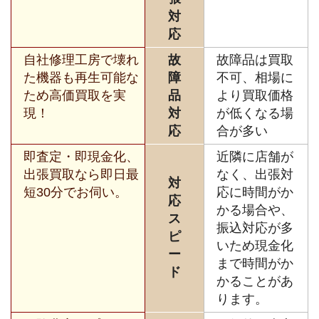
対
応
自社修理工房で壊れ
故
故障品は買取
た機器も再生可能な
障
不可、相場に
ため高価買取を実
品
より買取価格
現！
対
が低くなる場
応
合が多い
即査定・即現金化、
近隣に店舗が
出張買取なら即日最
なく、出張対
対
短30分でお伺い。
応に時間がか
応
かる場合や、
ス
振込対応が多
ピ
いため現金化
ー
まで時間がか
ド
かることがあ
ります。