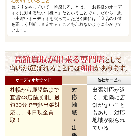
心がけていること
買取りをやっていて一番感じることは、「お客様のオーデ
ィオに対する思いは様々」だということです。だから、思
い出深いオーディオを譲っていただく際には「商品の価値
を正しく判断し査定する」ことを忘れないように心がけて
います。
オーディオサウンド
他社サービス
札幌から鹿児島まで
対
出張対応が遅
直営43店舗展開。最
応
く、近隣に店
短30分で無料出張対
地
舗がないこと
応し、即日現金買
域
もあり、対応
取！
・
地域が限られ
出
ている
張