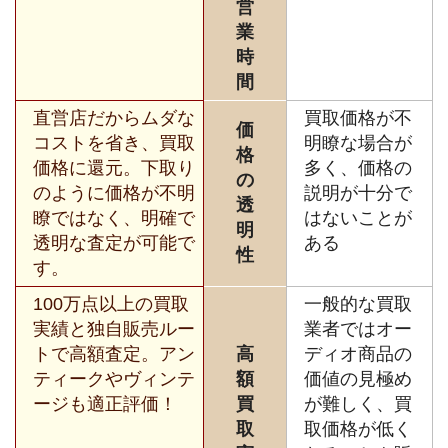
営
業
時
間
直営店だからムダな
買取価格が不
価
コストを省き、買取
明瞭な場合が
格
価格に還元。下取り
多く、価格の
の
のように価格が不明
説明が十分で
透
瞭ではなく、明確で
はないことが
明
透明な査定が可能で
ある
性
す。
100万点以上の買取
一般的な買取
実績と独自販売ルー
業者ではオー
トで高額査定。アン
高
ディオ商品の
ティークやヴィンテ
額
価値の見極め
ージも適正評価！
買
が難しく、買
取
取価格が低く