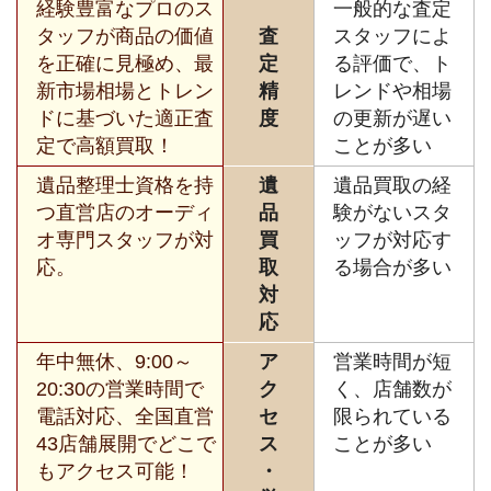
経験豊富なプロのス
一般的な査定
タッフが商品の価値
査
スタッフによ
を正確に見極め、最
定
る評価で、ト
新市場相場とトレン
精
レンドや相場
ドに基づいた適正査
度
の更新が遅い
定で高額買取！
ことが多い
遺品整理士資格を持
遺
遺品買取の経
つ直営店のオーディ
品
験がないスタ
オ専門スタッフが対
買
ッフが対応す
応。
取
る場合が多い
対
応
年中無休、9:00～
ア
営業時間が短
20:30の営業時間で
ク
く、店舗数が
電話対応、全国直営
セ
限られている
43店舗展開でどこで
ス
ことが多い
もアクセス可能！
・