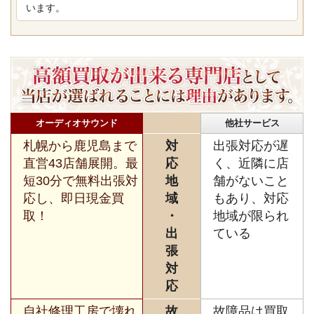
います。
オーディオサウンド
他社サービス
札幌から鹿児島まで
対
出張対応が遅
直営43店舗展開。最
応
く、近隣に店
短30分で無料出張対
地
舗がないこと
応し、即日現金買
域
もあり、対応
取！
・
地域が限られ
出
ている
張
対
応
自社修理工房で壊れ
故
故障品は買取