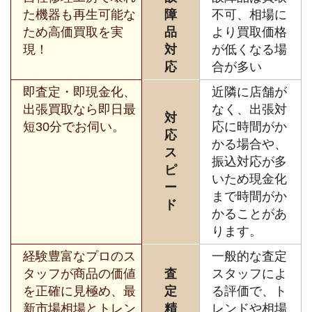
た機器も再生可能な
障
不可、相場に
ため高価買取を実
品
より買取価格
現！
対
が低くなる場
応
合が多い
即査定・即現金化、
近隣に店舗が
出張買取なら即日最
なく、出張対
対
短30分でお伺い。
応に時間がか
応
かる場合や、
ス
振込対応が多
ピ
いため現金化
ー
まで時間がか
ド
かることがあ
ります。
経験豊富なプロのス
一般的な査定
タッフが商品の価値
査
スタッフによ
を正確に見極め、最
定
る評価で、ト
新市場相場とトレン
精
レンドや相場