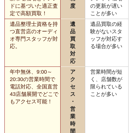
ドに基づいた適正査
度
の更新が遅い
定で高額買取！
ことが多い
遺品整理士資格を持
遺
遺品買取の経
つ直営店のオーディ
品
験がないスタ
オ専門スタッフが対
買
ッフが対応す
応。
取
る場合が多い
対
応
年中無休、9:00～
ア
営業時間が短
20:30の営業時間で
ク
く、店舗数が
電話対応、全国直営
セ
限られている
43店舗展開でどこで
ス
ことが多い
もアクセス可能！
・
営
業
時
間