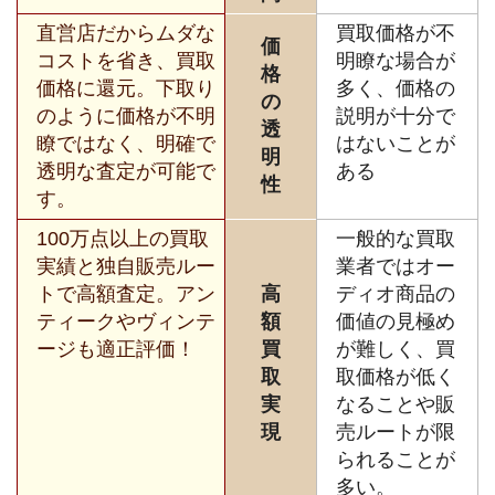
直営店だからムダな
買取価格が不
価
コストを省き、買取
明瞭な場合が
格
価格に還元。下取り
多く、価格の
の
のように価格が不明
説明が十分で
透
瞭ではなく、明確で
はないことが
明
透明な査定が可能で
ある
性
す。
100万点以上の買取
一般的な買取
実績と独自販売ルー
業者ではオー
トで高額査定。アン
高
ディオ商品の
ティークやヴィンテ
額
価値の見極め
ージも適正評価！
買
が難しく、買
取
取価格が低く
実
なることや販
現
売ルートが限
られることが
多い。